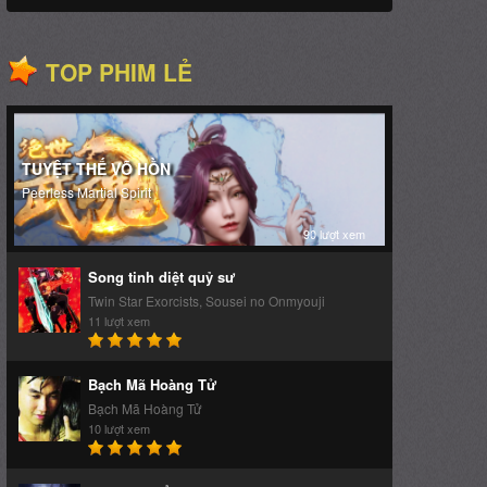
TOP PHIM LẺ
TUYỆT THẾ VÕ HỒN
Peerless Martial Spirit
90 lượt xem
Song tinh diệt quỷ sư
Twin Star Exorcists, Sousei no Onmyouji
11 lượt xem
Bạch Mã Hoàng Tử
Bạch Mã Hoàng Tử
10 lượt xem