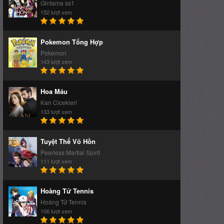
Gintama ss1
152 lượt xem
Pokemon Tổng Hợp
Pokemon
143 lượt xem
Hoa Máu
Kan Cicekleri
133 lượt xem
Tuyệt Thế Võ Hồn
Peerless Martial Spirit
111 lượt xem
Hoàng Tử Tennis
Hoàng Tử Tennis
106 lượt xem