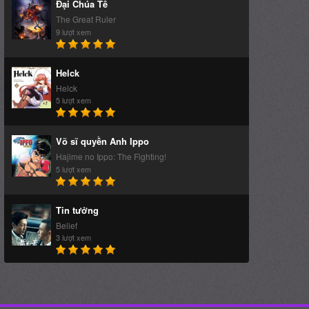
Đại Chúa Tể
The Great Ruler
9 lượt xem
Helck
Helck
5 lượt xem
Võ sĩ quyền Anh Ippo
Hajime no Ippo: The Fighting!
5 lượt xem
Tin tưởng
Belief
3 lượt xem