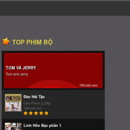
0
Phim yêu thích
TOP PHIM BỘ
TOM VÀ JERRY
Tom and Jerry
193 lượt xem
Đảo Hải Tặc
One Piece (Luffy)
188 lượt xem
Linh Hồn Bạc phần 1