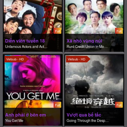
Full
Full
Diễn viên tuyến 18
Xã nhỏ vùng núi
Unfamous Actors and Actresses
Rurd Credit Union in Mountain Areas
Vietsub - HD
Vietsub - HD
Full
Full
Anh phải ở bên em
Vượt qua bế tắc
You Get Me
Going Through the Desperation