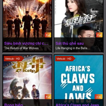
Full
Full
Siêu binh vương chi chiến lang quy lai
Sát thủ ghế sau
The Return of War Wolves
Life Hanging in the Ballance
Vietsub - HD
Vietsub - HD
Full
(1/4)
Rong biển
Africa's Claws and Jaws