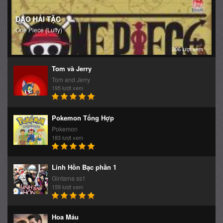
ĐẢO HẢI TẶC
One Piece (Luffy)
206 lượt xem
Tom và Jerry
Tom and Jerry
195 lượt xem
Pokemon Tổng Hợp
Pokemon
183 lượt xem
Linh Hồn Bạc phần 1
Gintama ss1
159 lượt xem
Hoa Máu