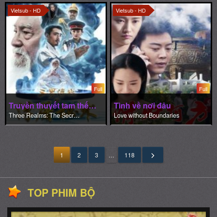
Vietsub - HD
Vietsub - HD
Full
Full
Truyền thuyết tam thế về bí thuật nhà sư
Tình về nơi đâu
Three Realms: The Secret Magic
Love without Boundaries
1
2
3
…
118
TOP PHIM BỘ