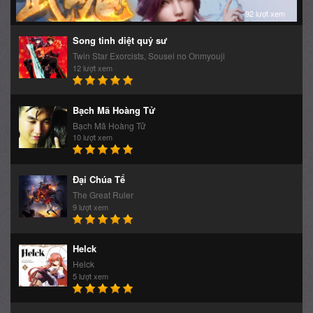
92 lượt xem
Song tinh diệt quỷ sư
Twin Star Exorcists, Sousei no Onmyouji
12 lượt xem
Bạch Mã Hoàng Tử
Bạch Mã Hoàng Tử
10 lượt xem
Đại Chúa Tể
The Great Ruler
9 lượt xem
Helck
Helck
5 lượt xem