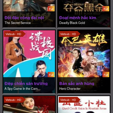
Full
Full
Đội đặc công đại nội
Đoạt mệnh hắc kim
The Secret Service
Deadly Black Gold
Vietsub - HD
Vietsub - HD
Full
Full
Điệp chiến sân trường
Bản sắc anh hùng
A Spy Game In the Campus
Hero Character
Vietsub - HD
Vietsub - HD