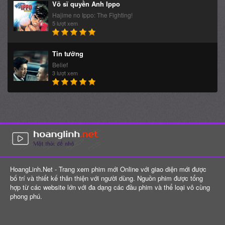
Võ sĩ quyền Anh Ippo
Hajime no Ippo: The Fighting!
5 lượt xem
Tin tưởng
Belief
3 lượt xem
HoangLinh.Net - Trang xem phim mới Online với giao diện mới được
bố trí và thiết kế thân thiện với người dùng. Nguồn phim được tổng
hợp từ các website lớn với đa dạng các đầu phim và thể loại vô cùng
phong phú.