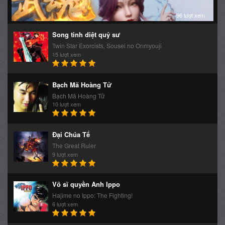
96 lượt xem
Song tinh diệt quỷ sư
Twin Star Exorcists, Sousei no Onmyouji
15 lượt xem
Bạch Mã Hoàng Tử
Bạch Mã Hoàng Tử
10 lượt xem
Đại Chúa Tể
The Great Ruler
9 lượt xem
Võ sĩ quyền Anh Ippo
Hajime no Ippo: The Fighting!
6 lượt xem