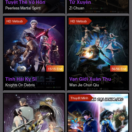
Tuyệt Thế Võ Hồn
Tử Xuyên
Peerless Martial Spirit
Zi Chuan
HD Vietsub
HD Vietsub
15/15 End
56/56 End
Tinh Hài Kỵ Sĩ
Vạn Giới Xuân Thu
Knights On Debris
Wan Jie Chun Qiu
Thuyết Minh