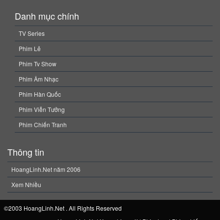
Danh mục chính
TV Series
Phim Lẻ
Phim Tv Show
Phim Âm Nhạc
Phim Hàn Quốc
Phim Viễn Tưởng
Phim Chiến Tranh
Thông tin
HoangLinh.Net năm 2006
Xem Nhiều
©2003 HoangLinh.Net . All Rights Reserved