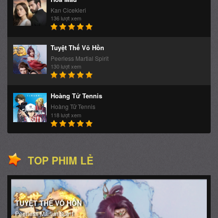
Kan Cicekleri
136 lượt xem
Tuyệt Thế Võ Hồn
Peerless Martial Spirit
130 lượt xem
Hoàng Tử Tennis
Hoàng Tử Tennis
118 lượt xem
TOP PHIM LẺ
TUYỆT THẾ VÕ HỒN
Peerless Martial Spirit