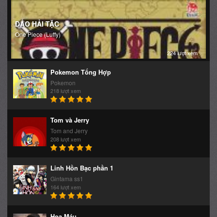
ĐẢO HẢI TẶC
One Piece (Luffy)
224 lượt xem
Pokemon Tổng Hợp
Pokemon
218 lượt xem
Tom và Jerry
Tom and Jerry
208 lượt xem
Linh Hồn Bạc phần 1
Gintama ss1
164 lượt xem
Hoa Máu