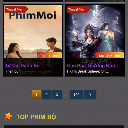
Thuyết Minh
Thuyết Minh
[ Tập 1/1 - End ]
[ Tập 03/03 - End ]
Tứ Đại Danh Bổ
Đấu Phá Thương Khung: Duyên Khởi
The Four
Fights Break Sphere: Origin
1
2
3
…
109
TOP PHIM BỘ