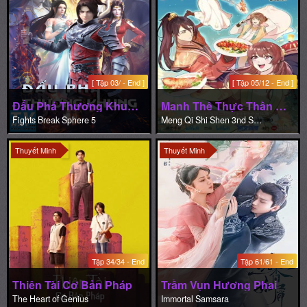
[ Tập 03/ - End ]
[ Tập 05/12 - End ]
Đấu Phá Thương Khung (Phần 5)
Manh Thê Thực Thần (Phần 3)
Fights Break Sphere 5
Meng Qi Shi Shen 3nd Season
Thuyết Minh
Thuyết Minh
Tập 34/34 - End
Tập 61/61 - End
Thiên Tài Cơ Bản Pháp
Trầm Vụn Hương Phai
The Heart of Genius
Immortal Samsara