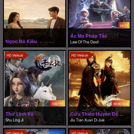
24/??
Ác Ma Pháp Tắc
Ngọc Nô Kiều
Law Of The Devil
HD Vietsub
HD Vietsub
108/???
40/40 End
Thư Linh Ký
Cửu Thiên Huyền Đế Quyết Phần 1
Shu Ling Ji
Jiu Tian Xuan Di Jue
HD Vietsub
HD Vietsub