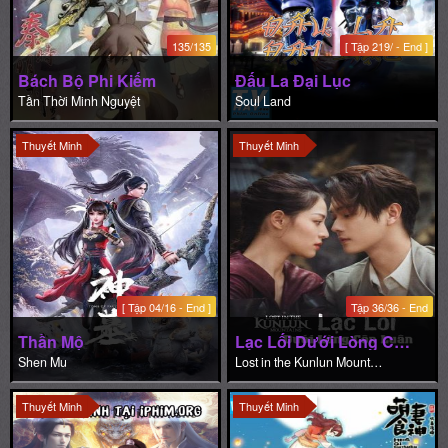
135/135
[ Tập 219/ - End ]
Bách Bộ Phi Kiếm
Đấu La Đại Lục
Tần Thời Minh Nguyệt
Soul Land
Thuyết Minh
Thuyết Minh
[ Tập 04/16 - End ]
Tập 36/36 - End
Thần Mộ
Lạc Lối Dưới Lòng Côn Luân
Shen Mu
Lost in the Kunlun Mountains
Thuyết Minh
Thuyết Minh