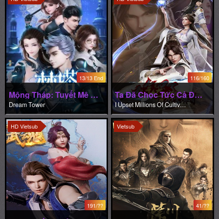
13/13 End
116/160
Mộng Tháp: Tuyết Mê Thành
Ta Đã Chọc Tức Cả Đám Tu Luyện Giả
Dream Tower
I Upset Millions Of Cultivators
HD Vietsub
Vietsub
191/??
41/??