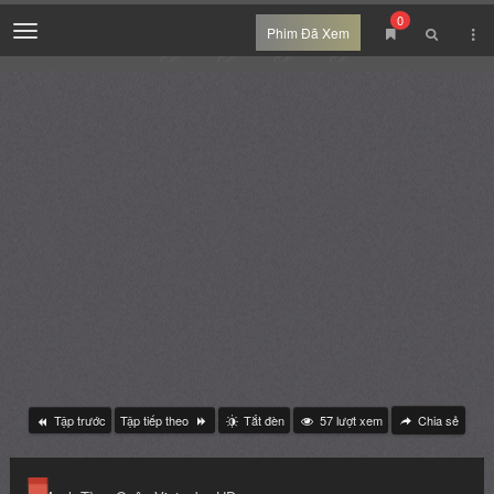
0
Menu
Phim Đã Xem
Tập trước
Tập tiếp theo
Tắt đèn
57
lượt xem
Chia sẻ