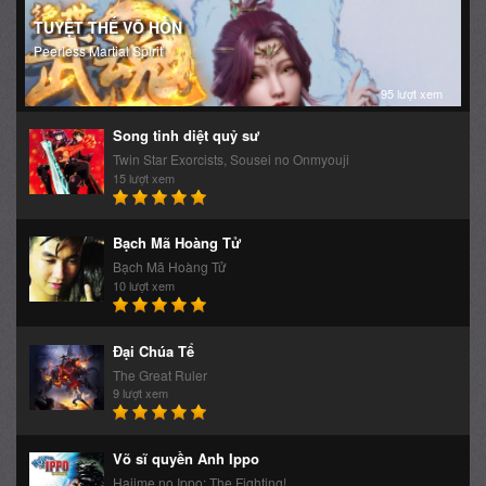
TUYỆT THẾ VÕ HỒN
Peerless Martial Spirit
95 lượt xem
Song tinh diệt quỷ sư
Twin Star Exorcists, Sousei no Onmyouji
15 lượt xem
Bạch Mã Hoàng Tử
Bạch Mã Hoàng Tử
10 lượt xem
Đại Chúa Tể
The Great Ruler
9 lượt xem
Võ sĩ quyền Anh Ippo
Hajime no Ippo: The Fighting!