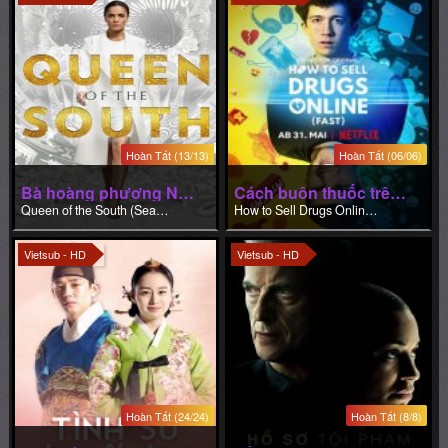
Hoàn Tất (13/13)
Hoàn Tất (06/06)
Bà hoàng phương Nam (Phần 2)
Cách buôn thuốc trên mạng (Nhanh chóng) (Phần 1)
Queen of the South (Season 2)
How to Sell Drugs Online (Fast) (Season 1)
Vietsub - HD
Vietsub - HD
Hoàn Tất (24/24)
Hoàn Tất (8/8)