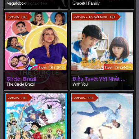
Megalobox
Graceful Family
Vietsub - HD
Vietsub + Thuyết Minh - HD
Hoàn Tất (12/12)
Hoàn Tất (24/24)
Circle: Brazil
Điều Tuyệt Vời Nhất Của Chúng Ta
The Circle Brazil
With You
Vietsub - HD
Vietsub - HD