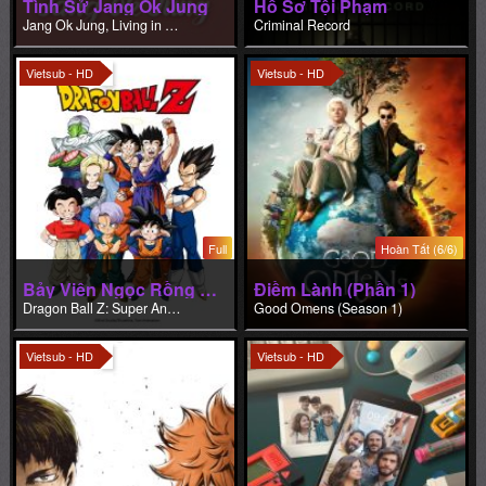
Tình Sử Jang Ok Jung
Hồ Sơ Tội Phạm
Jang Ok Jung, Living in Love
Criminal Record
Vietsub - HD
Vietsub - HD
Full
Hoàn Tất (6/6)
Bảy Viên Ngọc Rồng Z: Người Máy Số 13
Điềm Lành (Phần 1)
Dragon Ball Z: Super Android 13!
Good Omens (Season 1)
Vietsub - HD
Vietsub - HD