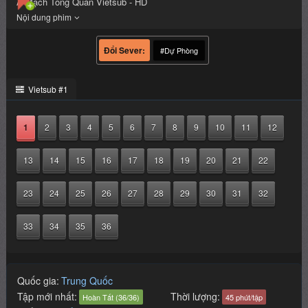
A Mạch Tòng Quân Vietsub - HD
#Dự Phòng
Vietsub #1
1
2
3
4
5
6
7
8
9
10
11
12
13
14
15
16
17
18
19
20
21
22
23
24
25
26
27
28
29
30
31
32
33
34
35
36
Quốc gia:
Trung Quốc
Tập mới nhất:
Thời lượng:
Hoàn Tất (36/36)
45 phút/tập