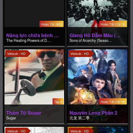
Hoàn Tất (8/8)
Hoàn Tất (13/13)
Năng lực chữa bệnh của Dude
Giang Hồ Đẫm Máu (Phần 5)
The Healing Powers of Dude
Sons of Anarchy (Season 5)
Vietsub - HD
Vietsub - HD
Tập 4
Hoàn Tất (16/16)
Thám Tử Sugar
Nguyên Long Phần 2
Sugar
元龙 第二季
Vietsub - HD
Vietsub - HD