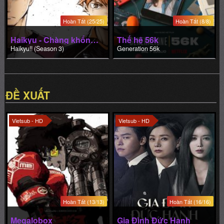
Hoàn Tất (25/25)
Hoàn Tất (8/8)
Haikyu - Chàng khổng lồ tí hon (Phần 3)
Thế hệ 56k
Haikyu!! (Season 3)
Generation 56k
ĐỀ XUẤT
Vietsub - HD
Vietsub - HD
Hoàn Tất (13/13)
Hoàn Tất (16/16)
Megalobox
Gia Đình Đức Hạnh