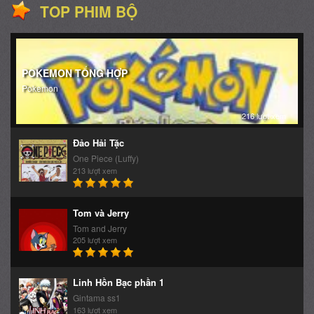
TOP PHIM BỘ
POKEMON TỔNG HỢP
Pokemon
216 lượt xem
Đảo Hải Tặc
One Piece (Luffy)
213 lượt xem
Tom và Jerry
Tom and Jerry
205 lượt xem
Linh Hồn Bạc phần 1
Gintama ss1
163 lượt xem