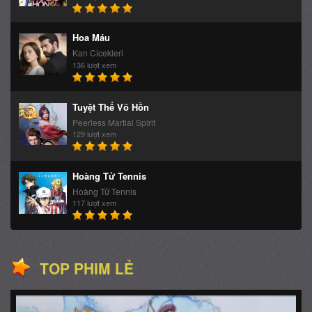
Hoa Máu
Kan Cicekleri
136 lượt xem
Tuyệt Thế Võ Hồn
Peerless Martial Spirit
129 lượt xem
Hoàng Tử Tennis
Hoàng Tử Tennis
117 lượt xem
TOP PHIM LẺ