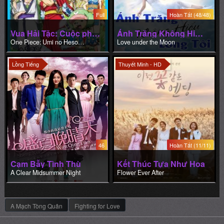
Full
Hoàn Tất (48/48)
Vua Hải Tặc: Cuộc phiêu lưu vào rốn đại dương
Ánh Trăng Không Hiểu Lòng Tôi
One Piece: Umi no Heso no Daibouken-hen
Love under the Moon
Lồng Tiếng
Thuyết Minh - HD
46
Hoàn Tất (11/11)
Cạm Bẫy Tình Thù
Kết Thúc Tựa Như Hoa
A Clear Midsummer Night
Flower Ever After
A Mạch Tòng Quân
Fighting for Love