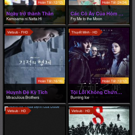
Hoàn Tất (12/12)
Hoàn Tất (24/24)
Ngày trở thành Thần
Các Cô Ấy Của Hôm Nay
Kamisama ni Natta Hi
Fry Me to the Moon
Vietsub - FHD
Thuyết Minh - HD
Hoàn Tất (16/16)
Hoàn Tất (12/12)
Huynh Đệ Kỳ Tích
Tội Lỗi Không Chứng Cứ
Miraculous Brothers
Burning Ice
Vietsub - HD
Vietsub - HD