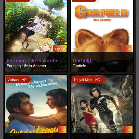
Tập 12
Full
Farming Life in Another World
Garfield
Farming Life in Another World
Garfield
Vietsub - HD
Thuyết Minh - HD
Full
Full
Cưa chàng điển trai 3
Bắt Cóc Bất Thành
Forever Out of My League
Retribution
Vietsub - HD
Vietsub - HD