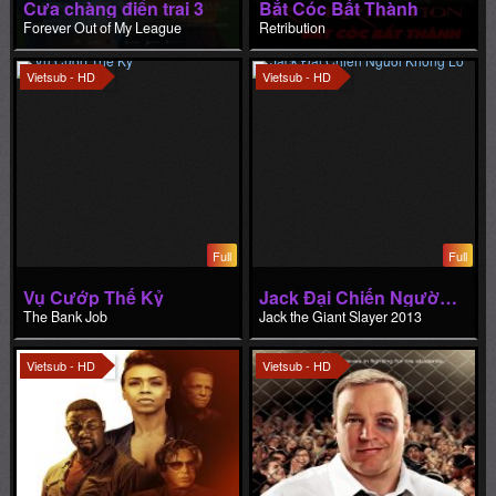
Full
Full
Vụ Cướp Thế Kỷ
Jack Đại Chiến Người Khổng Lồ
The Bank Job
Jack the Giant Slayer 2013
Vietsub - HD
Vietsub - HD
Full
Full
Giải Cứu Con Gái
Chàng Béo Cứu Tinh
Take Back
Here Comes the Boom