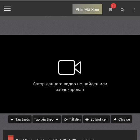
0
Menu
Phim Đã Xem
Tập trước
Tập tiếp theo
Tắt đèn
25
lượt xem
Chia sẻ