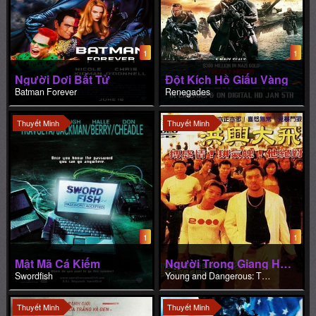
1
1
Người Dơi Bất Tử
Đột Kích Hồ Giấu Vàng
Batman Forever
Renegades
Thuyết Minh
Thuyết Minh
1
1
Mật Mã Cá Kiếm
Người Trong Giang Hồ: Hồng Hưng Đại Phi Ca
Swordfish
Young and Dangerous: The Legendary Tai Fei
Thuyết Minh
Thuyết Minh