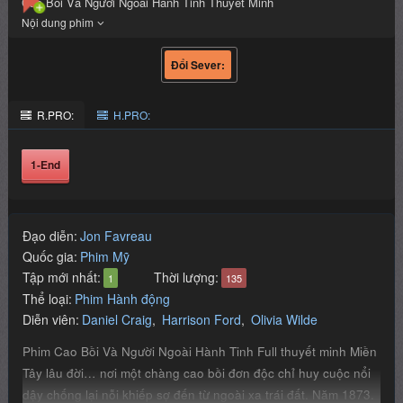
Cao Bồi Và Người Ngoài Hành Tinh Thuyết Minh
R.PRO:
H.PRO:
1-End
Đạo diễn:
Jon Favreau
Quốc gia:
Phim Mỹ
Tập mới nhất:
Thời lượng:
1
135
Thể loại:
Phim Hành động
Diễn viên:
Daniel Craig
Harrison Ford
Olivia Wilde
Phim Cao Bồi Và Người Ngoài Hành Tinh Full thuyết minh Miền
Tây lâu đời… nơi một chàng cao bồi đơn độc chỉ huy cuộc nổi
dậy chống lại nỗi khiếp sợ đến từ ngoài xa trái đất. Năm 1873.