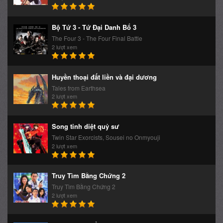
Bộ Tứ 3 - Tứ Đại Danh Bổ 3
The Four 3 - The Four Final Battle
2 lượt xem
Huyền thoại đất liền và đại dương
Tales from Earthsea
2 lượt xem
Song tinh diệt quỷ sư
Twin Star Exorcists, Sousei no Onmyouji
2 lượt xem
Truy Tìm Bằng Chứng 2
Truy Tìm Bằng Chứng 2
2 lượt xem