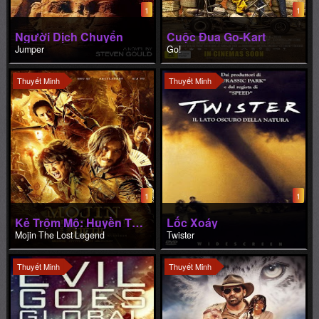
1
1
Người Dịch Chuyển
Cuộc Đua Go-Kart
Jumper
Go!
Thuyết Minh
Thuyết Minh
1
1
Kẻ Trộm Mộ: Huyền Thoại Trở Lại
Lốc Xoáy
Mojin The Lost Legend
Twister
Thuyết Minh
Thuyết Minh