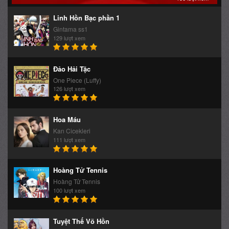
Linh Hồn Bạc phần 1
Gintama ss1
129 lượt xem
Đảo Hải Tặc
One Piece (Luffy)
126 lượt xem
Hoa Máu
Kan Cicekleri
111 lượt xem
Hoàng Tử Tennis
Hoàng Tử Tennis
100 lượt xem
Tuyệt Thế Võ Hồn