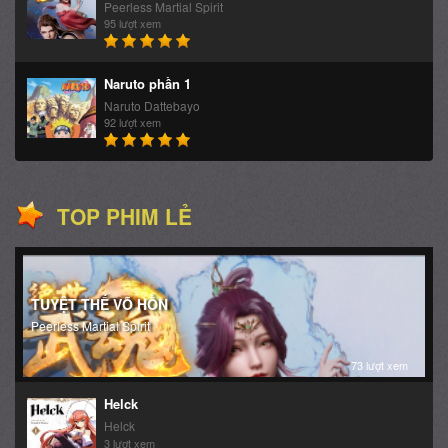
Peerless Martial Spirit
95 lượt xem
Naruto phần 1
Naruto Dattebayo
92 lượt xem
TOP PHIM LẺ
TUYỆT THẾ VÕ HỒN
Peerless Martial Spirit
73 lượt xem
Helck
Helck
3 lượt xem