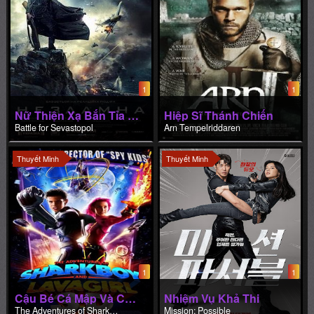
hành tinh.
Ngoài Daniel Craig, “Cowboys and Aliens” còn có sự góp mặt
cảu nam tài tử Harrison Ford và nhiều diễn viên nổi tiếng khác
như Abigail Spencer, Sam Rockwell, Olivia Wilde, Jon Favreau,
Paul Dano, Keith Carradine. Phim do Jon Favreau (tác giả của
1
1
phim “Iron Man”) đạo diễn, Brian Grazer, Ron Howard và
Nữ Thiện Xạ Bắn Tỉa Xinh Đẹp
Hiệp Sĩ Thánh Chiến
Steven Spielberg là những người giữ vai trò sản xuất của phim.
Battle for Sevastopol
Arn Tempelriddaren
Cao Bồi Và Người Ngoài Hành Tinh thuyết minh.
Thuyết Minh
Thuyết Minh
1
1
Cậu Bé Cá Mập Và Cô Bé Nham Thạch
Nhiệm Vụ Khả Thi
The Adventures of Sharkboy and Lavagirl
Mission: Possible