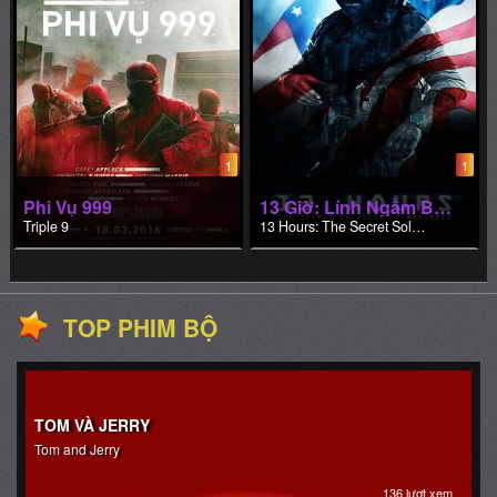
1
1
Phi Vụ 999
13 Giờ: Lính Ngầm Benghazi
Triple 9
13 Hours: The Secret Soldiers of Benghazi
TOP PHIM BỘ
TOM VÀ JERRY
Tom and Jerry
136 lượt xem