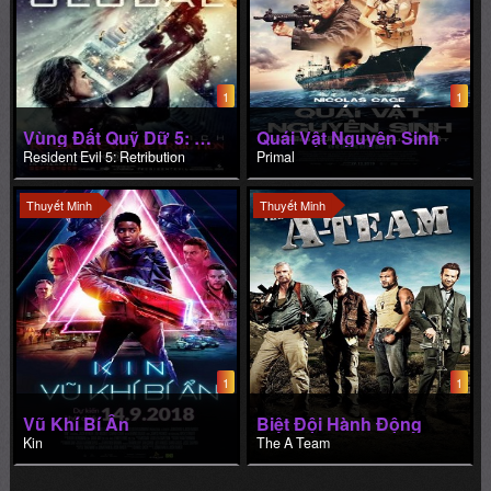
1
1
Vùng Đất Quỹ Dữ 5: Báo Thù
Quái Vật Nguyên Sinh
Resident Evil 5: Retribution
Primal
Thuyết Minh
Thuyết Minh
1
1
Vũ Khí Bí Ẩn
Biệt Đội Hành Động
Kin
The A Team