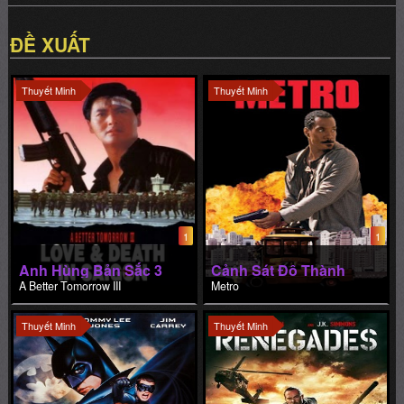
ĐỀ XUẤT
Thuyết Minh
Thuyết Minh
1
1
Anh Hùng Bản Sắc 3
Cảnh Sát Đô Thành
A Better Tomorrow III
Metro
Thuyết Minh
Thuyết Minh