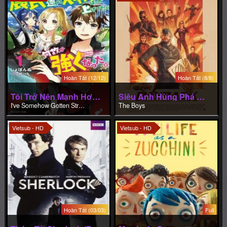
Hoàn Tất (12/12)
Hoàn Tất (8/8)
Tôi Trở Nên Mạnh Hơn Nhờ Nâng Cấp Các Kỹ Năng Của Nông Dân.
Siêu Anh Hùng Phá Hoại (Phần 3)
I've Somehow Gotten Stronger When I Improved My Farm-Related Skills
The Boys
Vietsub - HD
Vietsub - HD
Hoàn Tất (03/03)
Full
Thám Tử Sherlock (Phần 3)
Ma vie de Courgette
Sherlock (Season 3)
Ma vie de Courgette
Vietsub - HD
Vietsub - HD