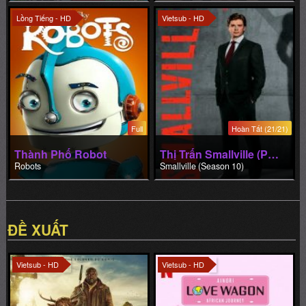
Full
Hoàn Tất (21/21)
Thành Phố Robot
Thị Trấn Smallville (Phần 10)
Robots
Smallville (Season 10)
ĐỀ XUẤT
Vietsub - HD
Vietsub - HD
Hoàn Tất (8/8)
Hoàn Tất (22/22)