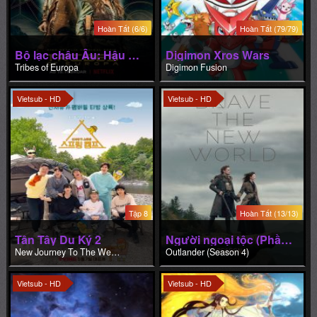
Vietsub - HD
Vietsub - HD
Tập 8
Hoàn Tất (13/13)
Tân Tây Du Ký 2
Người ngoại tộc (Phần 4)
New Journey To The West 2
Outlander (Season 4)
Vietsub - HD
Vietsub - HD
Hoàn Tất (16/16)
Hoàn Tất (12/12)