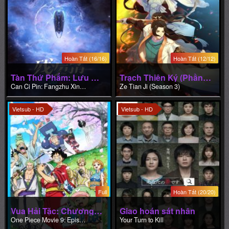
Tàn Thứ Phẩm: Lưu Đày Tinh Không
Trạch Thiên Ký (Phần 3)
Can Ci Pin: Fangzhu Xingkong
Ze Tian Ji (Season 3)
Vietsub - HD
Vietsub - HD
Full
Hoàn Tất (20/20)
Vua Hải Tặc: Chương Chopper Plus - Nở rộ giữa mùa đông, cây hoa anh đào huyền diệu
Giao hoán sát nhân
One Piece Movie 9: Episode of Chopper Plus - Fuyu ni Saku, Kiseki no Sakura
Your Turn to Kill
Lồng Tiếng - HD
Vietsub - HD