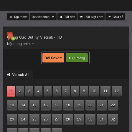
Chung Cực Bút Ký Vietsub - HD
#Dự Phòng
Vietsub #1
1
2
3
4
5
6
7
8
9
10
11
12
13
14
15
16
17
18
19
20
21
22
23
24
25
26
27
28
29
30
31
32
33
34
35
36
37
Đạo diễn:
David Wai
Lizhou Wei
Ma Xiao Gang
Zou Xi
Quốc gia:
Trung Quốc