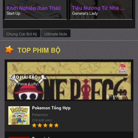
TOP PHIM BỘ
ĐẢO HẢI TẶC
One Piece (Luffy)
221 lượt xem
Pokemon Tổng Hợp
Pokemon
216 lượt xem
Tom và Jerry
Tom and Jerry
206 lượt xem
Linh Hồn Bạc phần 1
Gintama ss1