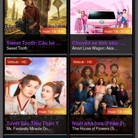
Sweet Tooth: Cậu bé gạc nai
Chuyến xe tình yêu: Du ngoạn châu Á (Phần 2)
Sweet Tooth
Ainori Love Wagon: Asian Journey (Season 2)
Vietsub - HD
Vietsub - HD
Hoàn Tất (24/24)
Hoàn Tất (9/9)
Tuyệt Sắc Tiểu Thần Y
Ngôi nhà hoa (Phần 2)
Ms. Fantastic Miracle Doctor
The House of Flowers (Season 2)
Vietsub - HD
Vietsub - HD