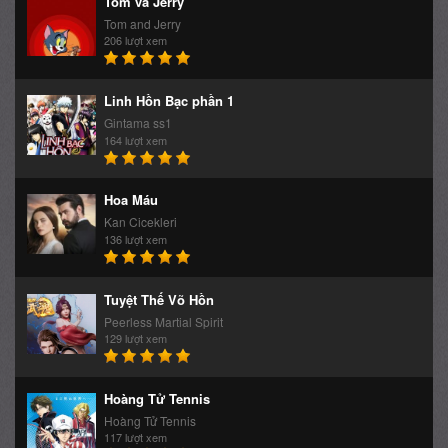
164 lượt xem
Hoa Máu
Kan Cicekleri
136 lượt xem
Tuyệt Thế Võ Hồn
Peerless Martial Spirit
129 lượt xem
Hoàng Tử Tennis
Hoàng Tử Tennis
117 lượt xem
TOP PHIM LẺ