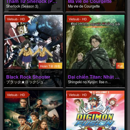
Hoàn Tất (8/8)
Full
Black Rock Shooter
Đại chiến Titan: Nhật ký của Ilse
ブラック★ロックシューター
Shingeki no Kyojin: Ilse no Techou
Vietsub - HD
Vietsub - HD
Hoàn Tất (6/6)
Hoàn Tất (79/79)
Bộ lạc châu Âu: Hậu tận thế
Digimon Xros Wars
Tribes of Europa
Digimon Fusion