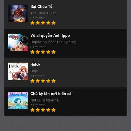
Hajime no Ippo: The Fighting!
6 lượt xem
Helck
Helck
5 lượt xem
Chú kỳ lân nơi biển cả
Not Quite Narwhal
5 lượt xem
HoangLinh.Net - Trang xem phim mới Online với giao diện mới được
bố trí và thiết kế thân thiện với người dùng. Nguồn phim được tổng