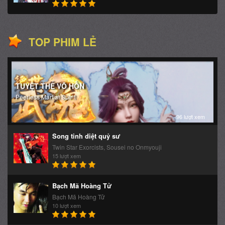
TUYỆT THẾ VÕ HỒN
Peerless Martial Spirit
96 lượt xem
Song tinh diệt quỷ sư
Twin Star Exorcists, Sousei no Onmyouji
15 lượt xem
Bạch Mã Hoàng Tử
Bạch Mã Hoàng Tử
10 lượt xem
Đại Chúa Tể
The Great Ruler
9 lượt xem
Võ sĩ quyền Anh Ippo