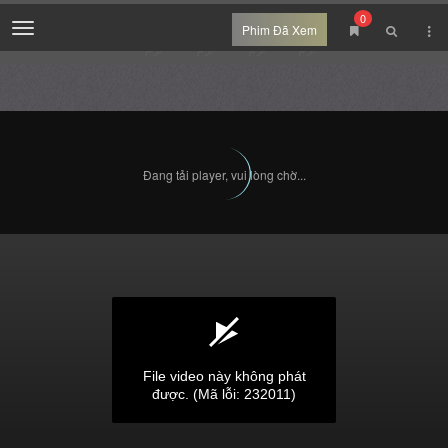
0
Menu
Phim Đã Xem
Tập trước
Tập tiếp theo
Tắt đèn
209
lượt xem
Chia sẻ