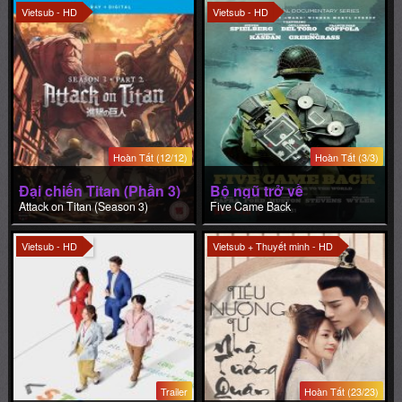
Hoàn Tất (12/12)
Hoàn Tất (3/3)
Đại chiến Titan (Phần 3)
Bộ ngũ trở về
Attack on Titan (Season 3)
Five Came Back
Vietsub - HD
Vietsub + Thuyết minh - HD
Trailer
Hoàn Tất (23/23)
Khởi Nghiệp (bản Thái)
Tiểu Nương Tử Nhà Tướng Quân
Start-Up
General's Lady
Chung Cực Bút Ký
Ultimate Note