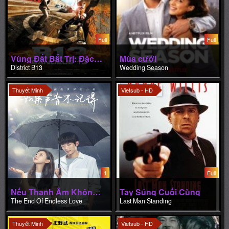
Full
Full
Vùng Đất Bất Trị: Đặc Khu B13
Mùa cưới
District B13
Wedding Season
Thuyết Minh
Vietsub - HD
1
Full
Nếu Thanh Âm Không Ghi Nhớ
Tay Súng Cuối Cùng
The End Of Endless Love
Last Man Standing
Thuyết Minh
Vietsub - HD