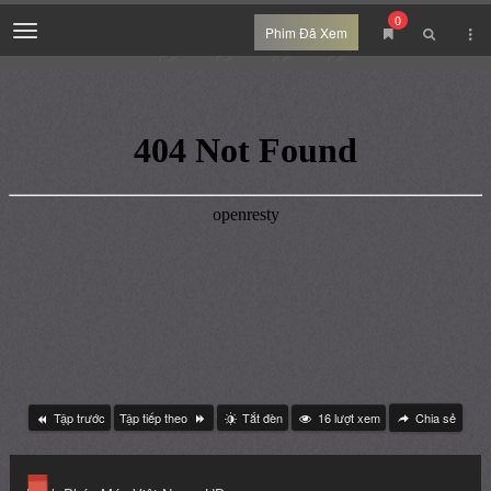
0
Menu
Phim Đã Xem
Tập trước
Tập tiếp theo
Tắt đèn
16
lượt xem
Chia sẻ