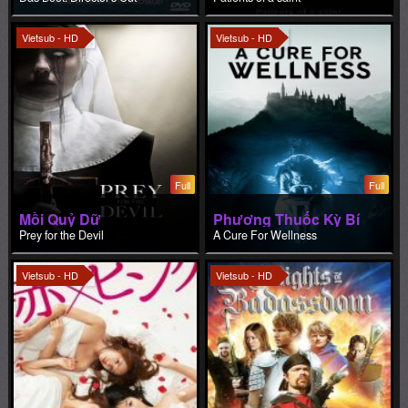
Vietsub - HD
Vietsub - HD
Full
Full
Mồi Quỷ Dữ
Phương Thuốc Kỳ Bí
Prey for the Devil
A Cure For Wellness
Vietsub - HD
Vietsub - HD