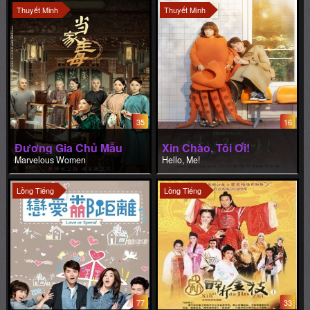
Thuyết Minh
Thuyết Minh
35
16
Đương Gia Chủ Mẫu
Xin Chào, Tôi Ơi!
Marvelous Women
Hello, Me!
Lồng Tiếng
Lồng Tiếng
77
33