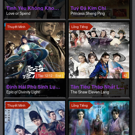
Tình Yêu Không Khoảng Cách
Tuý Đả Kim Chi
Love or Spend
Princess Sheng Ping
Thuyết Minh
Lồng Tiếng
[ Tập 12/12 - End ]
42
Định Hải Phù Sinh Lục (Phần 1)
Tân Tiêu Thập Nhất Lang
Epic of Divinity Light
The Shaw Eleven Lang
Thuyết Minh
Lồng Tiếng