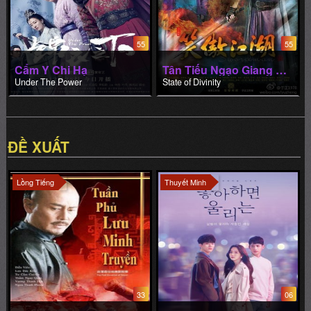
55
55
Cẩm Y Chi Hạ
Tân Tiếu Ngạo Giang Hồ
Under The Power
State of Divinity
ĐỀ XUẤT
Lồng Tiếng
Thuyết Minh
33
06