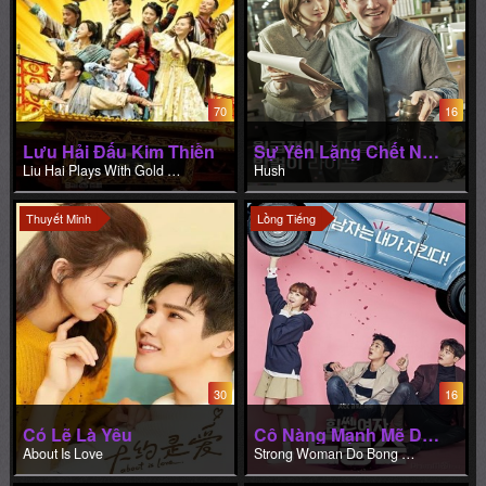
70
16
Lưu Hải Đấu Kim Thiền
Sự Yên Lặng Chết Người
Liu Hai Plays With Gold Toad
Hush
Thuyết Minh
Lồng Tiếng
30
16
Có Lẽ Là Yêu
Cô Nàng Mạnh Mẽ Do Bong Soon
About Is Love
Strong Woman Do Bong Soon