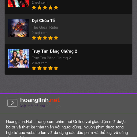
2 lượt xem
Đại Chúa Tể
The Great Ruler
2 lượt xem
Truy Tìm Bằng Chứng 2
Truy Tìm Bằng Chứng 2
2 lượt xem
HoangLinh.Net - Trang xem phim mới Online với giao diện mới được
bố trí và thiết kế thân thiện với người dùng. Nguồn phim được tổng
hợp từ các website lớn với đa dạng các đầu phim và thể loại vô cùng