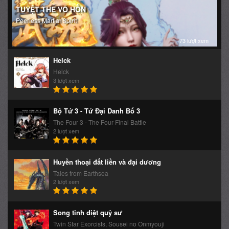
TUYỆT THẾ VÕ HỒN
Peerless Martial Spirit
73 lượt xem
Helck
Helck
3 lượt xem
Bộ Tứ 3 - Tứ Đại Danh Bổ 3
The Four 3 - The Four Final Battle
2 lượt xem
Huyền thoại đất liền và đại dương
Tales from Earthsea
2 lượt xem
Song tinh diệt quỷ sư
Twin Star Exorcists, Sousei no Onmyouji