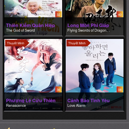
32
40
Thiên Kiếm Quần Hiệp
Long Môn Phi Giáp
The God of Sword
Flying Swords of Dragon Gate
Thuyết Minh
Thuyết Minh
36
08
Phượng Lệ Cửu Thiên
Cảnh Báo Tình Yêu
Renascence
Love Alarm