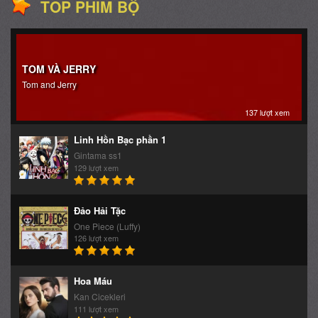
TOP PHIM BỘ
TOM VÀ JERRY
Tom and Jerry
137 lượt xem
Linh Hồn Bạc phần 1
Gintama ss1
129 lượt xem
Đảo Hải Tặc
One Piece (Luffy)
126 lượt xem
Hoa Máu
Kan Cicekleri
111 lượt xem