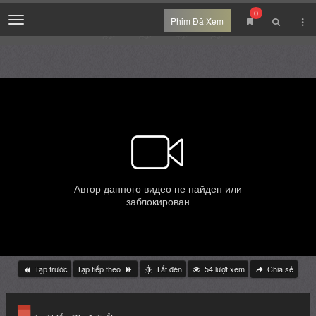
0
Menu
Phim Đã Xem
Tập trước
Tập tiếp theo
Tắt đèn
54
lượt xem
Chia sẻ