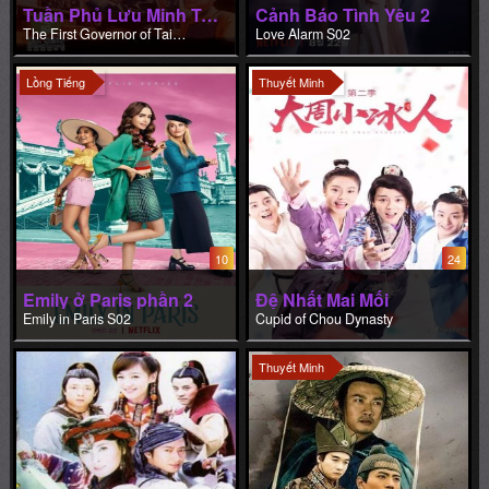
Tuần Phủ Lưu Minh Truyền
Cảnh Báo Tình Yêu 2
The First Governor of Taiwan
Love Alarm S02
Lồng Tiếng
Thuyết Minh
10
24
Emily ở Paris phần 2
Đệ Nhất Mai Mối
Emily in Paris S02
Cupid of Chou Dynasty
Thuyết Minh