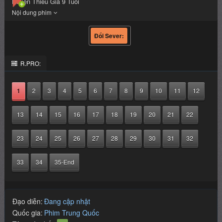
Huyện Thiếu Gia 9 Tuổi
R.PRO:
1
2
3
4
5
6
7
8
9
10
11
12
13
14
15
16
17
18
19
20
21
22
23
24
25
26
27
28
29
30
31
32
33
34
35-End
Đạo diễn:
Đang cập nhật
Quốc gia:
Phim Trung Quốc