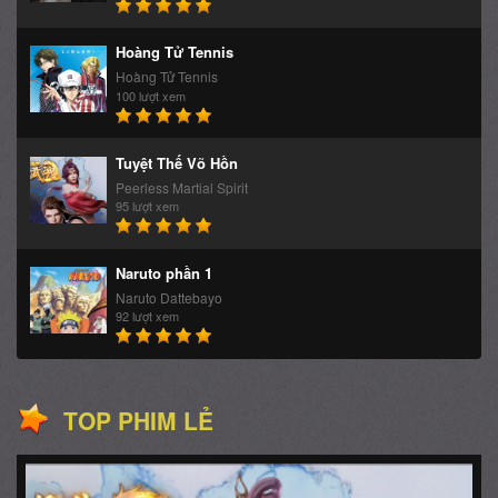
Hoàng Tử Tennis
Hoàng Tử Tennis
100 lượt xem
Tuyệt Thế Võ Hồn
Peerless Martial Spirit
95 lượt xem
Naruto phần 1
Naruto Dattebayo
92 lượt xem
TOP PHIM LẺ