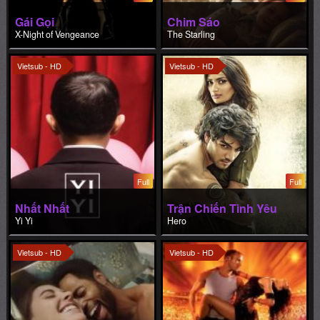
Gái Gọi
Chim Sáo
X-Night of Vengeance
The Starling
Vietsub - HD
Vietsub - HD
Full
Full
Nhất Nhất
Trận Chiến Tình Yêu
Yi Yi
Hero
Vietsub - HD
Vietsub - HD