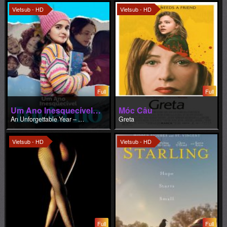
Vietsub - HD
Vietsub - HD
Full
Full
Um Ano Inesquecível - Inverno
Móc Câu
An Unforgettable Year – Winter
Greta
Vietsub - HD
Vietsub - HD
Full
Full