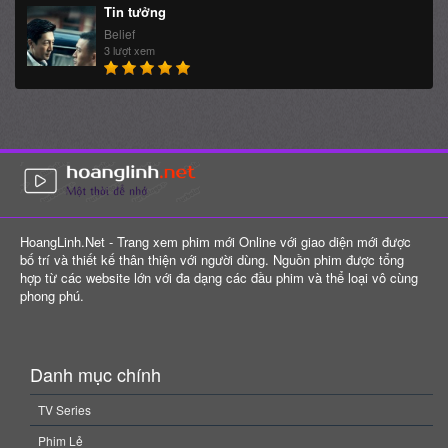
Tin tưởng
Belief
3 lượt xem
HoangLinh.Net - Trang xem phim mới Online với giao diện mới được
bố trí và thiết kế thân thiện với người dùng. Nguồn phim được tổng
hợp từ các website lớn với đa dạng các đầu phim và thể loại vô cùng
phong phú.
Danh mục chính
TV Series
Phim Lẻ