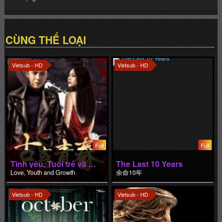
CÙNG THỂ LOẠI
Vietsub - HD
Vietsub - HD
Full
Full
Tình yêu, Tuổi trẻ và Sự trưởng thành
The Last 10 Years
Love, Youth and Growth
余命10年
Vietsub - HD
Vietsub - HD