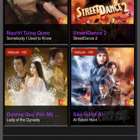
Full
Full
Người Từng Quen
StreetDance 2
Somebody I Used to Know
StreetDance 2
Vietsub - HD
Vietsub - HD
Full
Full
Dương Quý Phi- Mỹ Nhân Vương Triều
Săn robot AI
Lady of the Dynasty
AI Robot Hunt