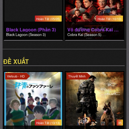
Hoàn Tất (05/05)
Hoàn Tất (10/10)
Black Lagoon (Phần 3)
Võ đường Cobra Kai (Phần 5)
Black Lagoon (Season 3)
Cobra Kai (Season 5)
ĐỀ XUẤT
Vietsub - HD
Thuyết Minh
Hoàn Tất (13/13)
35