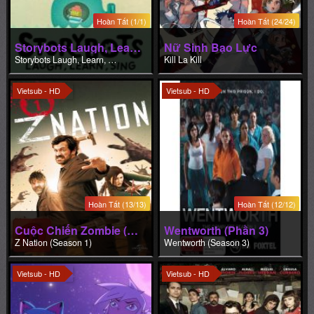
Hoàn Tất (1/1)
Hoàn Tất (24/24)
Storybots Laugh, Learn, Sing (Phần 1)
Nữ Sinh Bạo Lực
Storybots Laugh, Learn, Sing (Season 1)
Kill La Kill
Vietsub - HD
Vietsub - HD
Hoàn Tất (13/13)
Hoàn Tất (12/12)
Cuộc Chiến Zombie (Phần 1)
Wentworth (Phần 3)
Z Nation (Season 1)
Wentworth (Season 3)
Vietsub - HD
Vietsub - HD