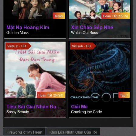
Trailer
Hoàn Tất (15/15)
Mặt Nạ Hoàng Kim
Xin Chào Sếp Nhé
Golden Mask
Watch Out Boss
Vietsub - HD
Vietsub - HD
Hoàn Tất (24/24)
Tập 7
Tiêu Sái Giai Nhân Đạm Đạm Trang
Giải Mã
Sassy Beauty
Cracking the Code
Fireworks of My Heart
Khói Lửa Nhân Gian Của Tôi