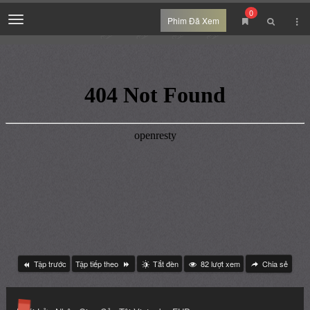
0
Menu
Phim Đã Xem
Tập trước
Tập tiếp theo
Tắt đèn
82
lượt xem
Chia sẻ