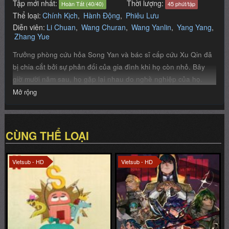
Tập mới nhất:
Thời lượng:
Hoàn Tất (40/40)
45 phút/tập
Thể loại:
Chính Kịch
,
Hành Động
,
Phiêu Lưu
Diễn viên:
Li Chuan
Wang Churan
Wang Yanlin
Yang Yang
Zhang Yue
Trưởng phòng cứu hỏa Song Yan và bác sĩ cấp cứu Xu Qin đã
bị chia cắt bởi sự phản đối của gia đình khi họ còn nhỏ. Bây
giờ mười năm sau, họ gặp lại nhau do nghề nghiệp của họ.
Sau khi trải qua sự sống và cái chết cùng nhau, họ tìm cách
Mở rộng
quay trở lại, làm việc cùng nhau và động viên lẫn nhau. Họ
thừa nhận sự trưởng thành cá nhân của nhau sau nhiều năm
xa cách, nhưng liệu họ có thể vượt qua những trở ngại trên con
CÙNG THỂ LOẠI
đường lần này để ở bên nhau không?
Vietsub - HD
Vietsub - HD