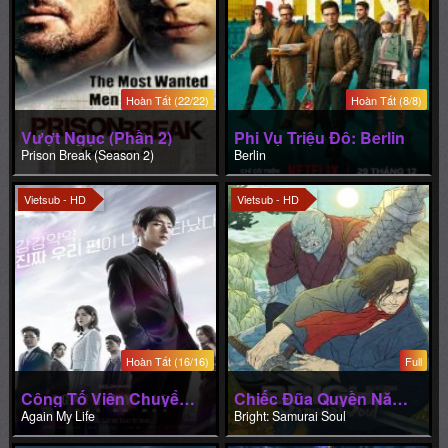
Hoàn Tất (22/22)
Hoàn Tất (8/8)
Vượt Ngục (Phần 2)
Phi Vụ Triệu Đô: Berlin
Prison Break (Season 2)
Berlin
Vietsub - HD
Vietsub - HD
Hoàn Tất (16/16)
Full
Công Tố Viên Chuyển Sinh
Chiếc Đũa Quyền Năng: Linh Hồn Samurai
Again My Life
Bright: Samurai Soul