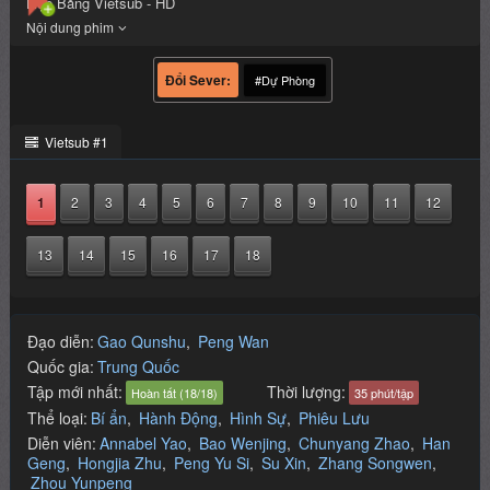
Liệp Băng Vietsub - HD
#Dự Phòng
Vietsub #1
1
2
3
4
5
6
7
8
9
10
11
12
13
14
15
16
17
18
Đạo diễn:
Gao Qunshu
Peng Wan
Quốc gia:
Trung Quốc
Tập mới nhất:
Thời lượng:
Hoàn tất (18/18)
35 phút/tập
Thể loại:
Bí ẩn
,
Hành Động
,
Hình Sự
,
Phiêu Lưu
Diễn viên:
Annabel Yao
Bao Wenjing
Chunyang Zhao
Han
Geng
Hongjia Zhu
Peng Yu Si
Su Xin
Zhang Songwen
Zhou Yunpeng