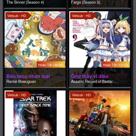
The Sinner (Season 4)
Fargo (Season 3)
Vietsub - HD
Vietsub - HD
Hoàn Tất (36/36)
Hoàn Tất (12/12)
Bảo tàng nhân loại
Ông thầy vi diệu
Renlei Bowuguan
Akashic Record of Bastard Magic Instructor
Vietsub - HD
Vietsub - HD