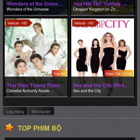
Wonders of the Universe
Vua Hải Tặc: Vương quốc Chopper trên đảo của những sinh vật lạ
Wonders of the Universe
Chopper Kingdom on Zhen Beast Island One Piece: Chopper Kingdom of Strange Animal Island (Movie 3)
Vietsub - HD
Vietsub - HD
Trọn Bộ
Hoàn Tất (12/12)
Thư Viện Thông Thiên
Sex and the City (Phần 1)
Celestial Authority Academy
Sex and the City
Liệp Băng
The Hunter
TOP PHIM BỘ