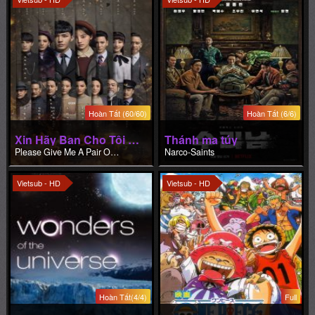
Hoàn Tất (60/60)
Hoàn Tất (6/6)
Xin Hãy Ban Cho Tôi Một Đôi Cánh
Thánh ma túy
Please Give Me A Pair Of Wings
Narco-Saints
Vietsub - HD
Vietsub - HD
Hoàn Tất(4/4)
Full