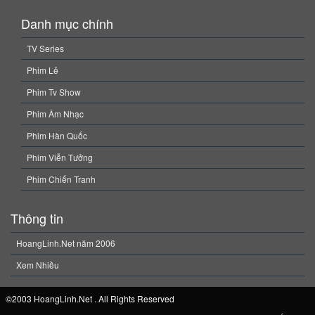
Danh mục chính
TV Series
Phim Lẻ
Phim Tv Show
Phim Âm Nhạc
Phim Hàn Quốc
Phim Viễn Tưởng
Phim Chiến Tranh
Thông tin
HoangLinh.Net năm 2006
Xem Nhiều
©2003 HoangLinh.Net . All Rights Reserved