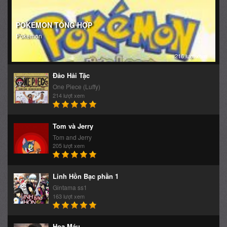
POKEMON TỔNG HỢP
Pokemon
216 lượt xem
Đảo Hải Tặc
One Piece (Luffy)
214 lượt xem
Tom và Jerry
Tom and Jerry
205 lượt xem
Linh Hồn Bạc phần 1
Gintama ss1
163 lượt xem
Hoa Máu