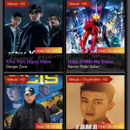
Vietsub - HD
Vietsub - HD
Hoàn Tất (24/24)
Hoàn Tất (48/48)
Khu Vực Nguy Hiểm
Hiệp Sĩ Mặt Nạ Saber
Danger Zone
Kamen Rider Saber
Vietsub - HD
Vietsub + Thuyết Minh - HD
Hoàn Tất (24/24)
Hoàn Tất (33/33)