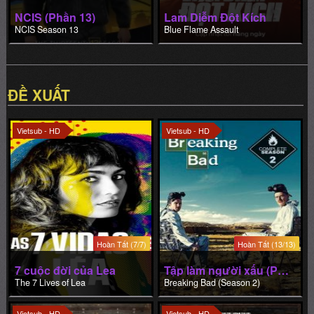
NCIS (Phần 13)
Lam Diễm Đột Kích
NCIS Season 13
Blue Flame Assault
ĐỀ XUẤT
Vietsub - HD
Vietsub - HD
Hoàn Tất (7/7)
Hoàn Tất (13/13)
7 cuộc đời của Lea
Tập làm người xấu (Phần 2)
The 7 Lives of Lea
Breaking Bad (Season 2)
Vietsub - HD
Vietsub - HD