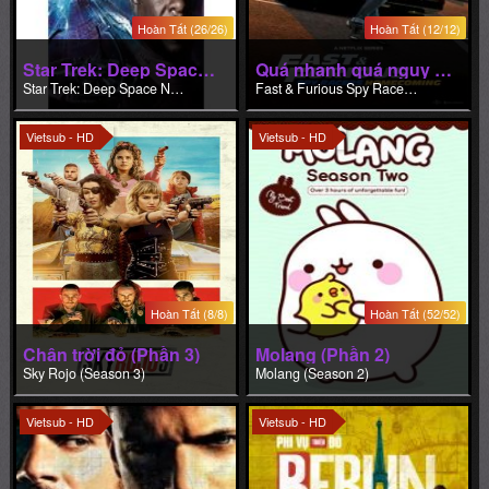
Hoàn Tất (26/26)
Hoàn Tất (12/12)
Star Trek: Deep Space Nine (Phần 3)
Quá nhanh quá nguy hiểm: Điệp viên tốc độ (Phần 6)
Star Trek: Deep Space Nine (Season 3)
Fast & Furious Spy Racers (Season 6)
Vietsub - HD
Vietsub - HD
Hoàn Tất (8/8)
Hoàn Tất (52/52)
Chân trời đỏ (Phần 3)
Molang (Phần 2)
Sky Rojo (Season 3)
Molang (Season 2)
Vietsub - HD
Vietsub - HD