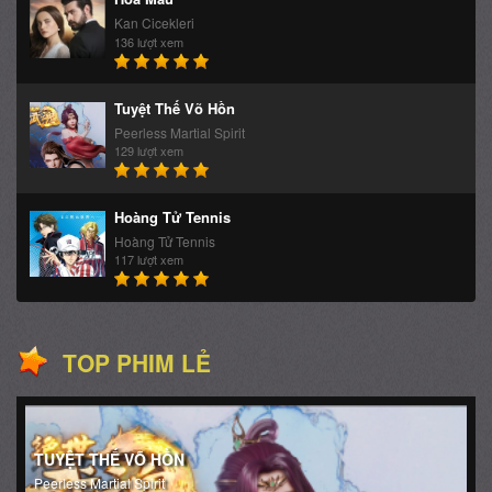
Kan Cicekleri
136 lượt xem
Tuyệt Thế Võ Hồn
Peerless Martial Spirit
129 lượt xem
Hoàng Tử Tennis
Hoàng Tử Tennis
117 lượt xem
TOP PHIM LẺ
TUYỆT THẾ VÕ HỒN
Peerless Martial Spirit