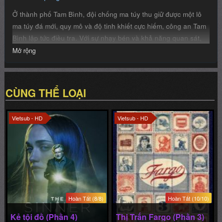
Ở thành phố Tam Bình, đội chống ma túy thu giữ được một lô
ma túy đá mới, quy mô và độ tinh khiết cực hiếm, công an Tam
Bình lập tức điều tra. Với sự nhạy bén và khả năng quan sát,
nữ cảnh sát Triệu Hữu Nam đã nhắm tới Hoàng Tông Vĩ, một
Mở rộng
người bán hóa chất. Bất kể hắn có xảo quyệt đến đâu, cô cũng
có thể tìm ra manh mối và sự thật. Đội công an do Triệu Hữu
Nam đứng đầu và băng nhóm sản xuất, buôn bán ma túy do
CÙNG THỂ LOẠI
Hoàng Tông Vĩ đứng đầu là một cuộc đối đầu “mèo vờn chuột”
đầy kịch tính...
Vietsub - HD
Vietsub - HD
Hoàn Tất (8/8)
Hoàn Tất (10/10)
Kẻ tội đồ (Phần 4)
Thị Trấn Fargo (Phần 3)