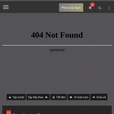
0
Menu
Phim Đã Xem
Tập trước
Tập tiếp theo
Tắt đèn
10
lượt xem
Chia sẻ