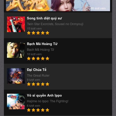
95 lượt xem
Song tinh diệt quỷ sư
Twin Star Exorcists, Sousei no Onmyouji
15 lượt xem
Bạch Mã Hoàng Tử
Bạch Mã Hoàng Tử
10 lượt xem
Đại Chúa Tể
The Great Ruler
9 lượt xem
Võ sĩ quyền Anh Ippo
Hajime no Ippo: The Fighting!
6 lượt xem