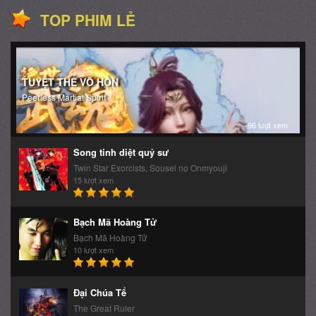
TOP PHIM LẺ
TUYỆT THẾ VÕ HỒN
Peerless Martial Spirit
96 lượt xem
Song tinh diệt quỷ sư
Twin Star Exorcists, Sousei no Onmyouji
15 lượt xem
Bạch Mã Hoàng Tử
Bạch Mã Hoàng Tử
10 lượt xem
Đại Chúa Tể
The Great Ruler