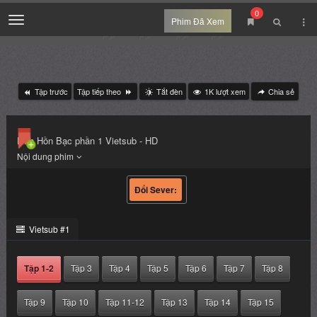
0
Menu
Phim Đã Xem
Tập trước
Tập tiếp theo
Tắt đèn
1K
lượt xem
Chia sẻ
Linh Hồn Bạc phần 1 Vietsub - HD
Vietsub #1
Tập 1-2
Tập 3
Tập 4
Tập 5
Tập 6
Tập 7
Tập 8
Tập 9
Tập 10
Tập 11-12
Tập 13
Tập 14
Tập 15