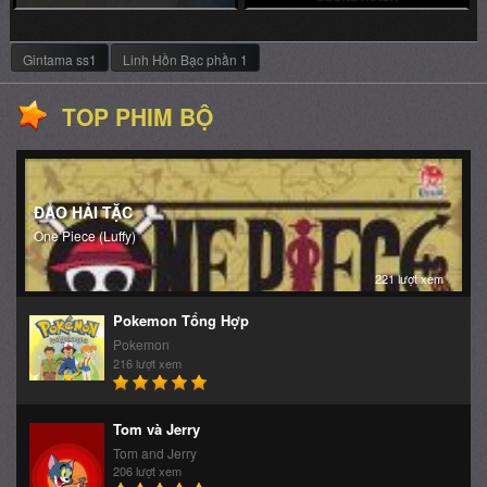
Gintama ss1
Linh Hồn Bạc phần 1
TOP PHIM BỘ
ĐẢO HẢI TẶC
One Piece (Luffy)
221 lượt xem
Pokemon Tổng Hợp
Pokemon
216 lượt xem
Tom và Jerry
Tom and Jerry
206 lượt xem