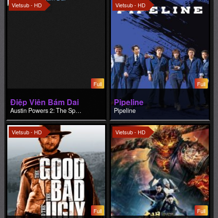
Vietsub - HD
Vietsub - HD
Full
Full
Điệp Viên Bám Dai
Pipeline
Austin Powers 2: The Spy Who Shagged Me
Pipeline
Vietsub - HD
Vietsub - HD
Full
Full