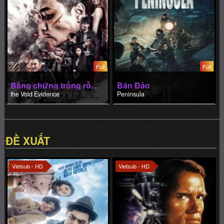
Full
Full
Bằng chứng trống rỗng
Bán Đảo
the Void Evidence
Peninsula
ĐỀ XUẤT
Vietsub - HD
Vietsub - HD