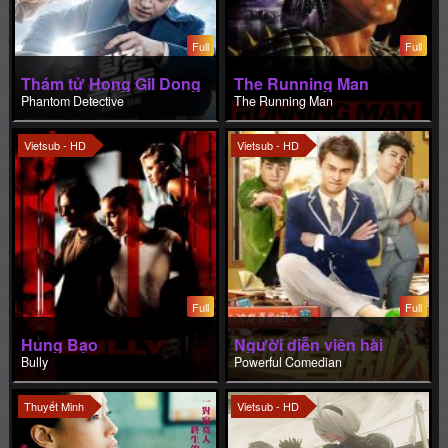
Full
Full
Thám tử Hong Gil Dong
The Running Man
Phantom Detective
The Running Man
Vietsub - HD
Vietsub - HD
Full
Full
Hung Bạo
Người diễn viên hài
Bully
Powerful Comedian
Thuyết Minh
Vietsub - HD