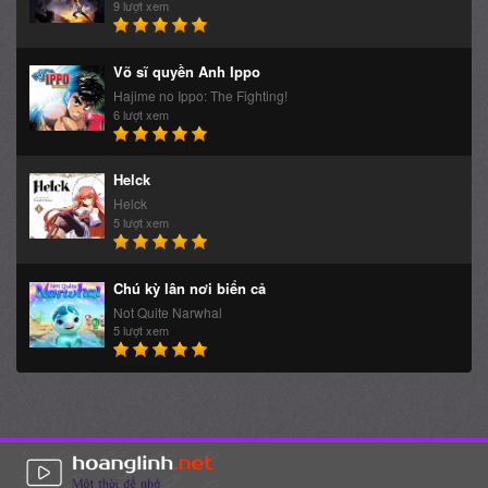
9 lượt xem
Võ sĩ quyền Anh Ippo
Hajime no Ippo: The Fighting!
6 lượt xem
Helck
Helck
5 lượt xem
Chú kỳ lân nơi biển cả
Not Quite Narwhal
5 lượt xem