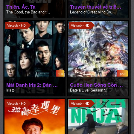
Thiện, Ác, Tà
Truyền thuyết về triều đại nhà Minh
The Good, the Bad and the Ugly
Legend of Great Ming Dynasty
Vietsub - HD
Vietsub - HD
Full
Tập 2
Mật Danh Iris 2: Bản Điện Ảnh
Cuộc Hẹn Sống Còn (Phần 5)
Iris 2
Date a Live (Season 5)
Vietsub - HD
Vietsub - HD