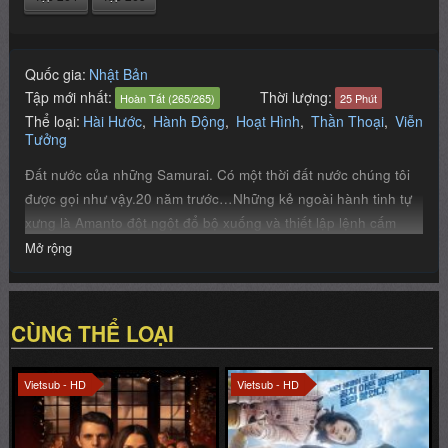
Quốc gia:
Nhật Bản
Tập mới nhất:
Thời lượng:
Hoàn Tất (265/265)
25 Phút
Thể loại:
Hài Hước
,
Hành Động
,
Hoạt Hình
,
Thần Thoại
,
Viễn
Tưởng
Đất nước của những Samurai. Có một thời đất nước chúng tôi
được gọi như vậy.20 năm trước…Những kẻ ngoài hành tinh tự
xưng là Amanto đột ngột đổ bộ xuống và thiết lập lệnh cấm
mang kiếm. Samurai giờ đây bị khinh rẻ, coi thường. Trong thời
Mở rộng
đại như thế, vẫn còn một người đầy tinh thần samurai. Tên anh
ta là Sakata Gintoki. Và tôi, Shimura Shinpachi, cùng Kagura-
chan vì một số việc đưa đẩy mà bắt đầu làm việc cho cái tên vô
CÙNG THỂ LOẠI
trách nhiệm, hảo ngọt đó tại Vạn Sự Ốc. 3 người Vạn Sự Ốc
chúng tôi sẽ cùng nhau dọn sạch Edo hủ bại này. Ừm, anime
Vietsub - HD
Vietsub - HD
này là vậy thì phải?