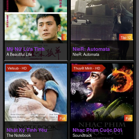
1
Tập 12
Mỹ Nữ Lừa Tình
NieR: Automata
A Beautiful Life
NieR: Automata
Vietsub - HD
Thuyết Minh - HD
Full
Full
Nhật Ký Tình Yêu
Nhạc Phim Cuộc Đời
The Notebook
Soundtrack