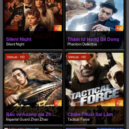
Full
Full
Silent Night
Thám tử Hong Gil Dong
Silent Night
Phantom Detective
Vietsub - HD
Vietsub - HD
Full
Full
Bảo vệ hoàng gia Zhan Zhao
Chiến Thuật Sai Lầm
Imperial Guard Zhan Zhao
Tactical Force