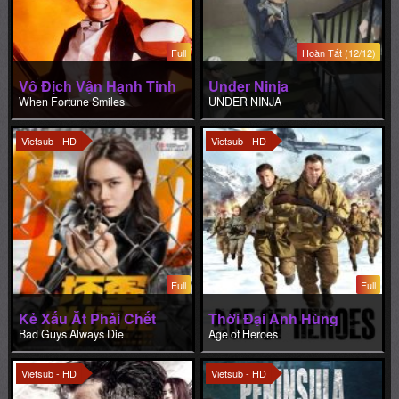
Full
Hoàn Tất (12/12)
Vô Địch Vận Hạnh Tinh
Under Ninja
When Fortune Smiles
UNDER NINJA
Vietsub - HD
Vietsub - HD
Full
Full
Kẻ Xấu Ắt Phải Chết
Thời Đại Anh Hùng
Bad Guys Always Die
Age of Heroes
Vietsub - HD
Vietsub - HD