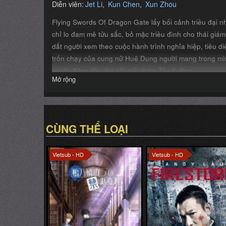
người đứng đầu đại nội mật thám Tây Xưởng...
Mở rộng
CÙNG THỂ LOẠI
Vietsub - HD
Vietsub - HD
Hoàn Tất (13/13)
Ron Kamonohashi: Thám Tử Loạn Trí
Bão lửa
Ron Kamonohashi's Forbidden Deductions
Firestorm