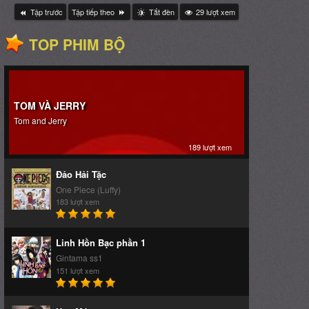
TOM VÀ JERRY
Tom and Jerry
189 lượt xem
Đảo Hải Tặc
One Piece (Luffy)
183 lượt xem
Linh Hồn Bạc phần 1
Gintama ss1
151 lượt xem
Hoa Máu
Kan Cicekleri
131 lượt xem
Tuyệt Thế Võ Hồn