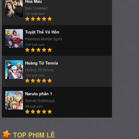
Peerless Martial Spirit
104 lượt xem
Hoàng Tử Tennis
Hoàng Tử Tennis
104 lượt xem
Naruto phần 1
Naruto Dattebayo
98 lượt xem
TOP PHIM LẺ
TUYỆT THẾ VÕ HỒN
Peerless Martial Spirit