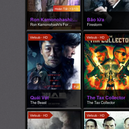
Vietsub - HD
Vietsub - HD
Full
Quái Vật
The Tax Collector
The Beast
The Tax Collector
Vietsub - HD
Vietsub - HD