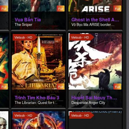
Vietsub - HD
Vietsub - HD
Full
Full
Full
Trình Tìm Kho Báu 3
Huyết Sái Nguy Thành
The Librarian: Quest for the Spear
Desperate Anger City
Vietsub - HD
Vietsub - HD