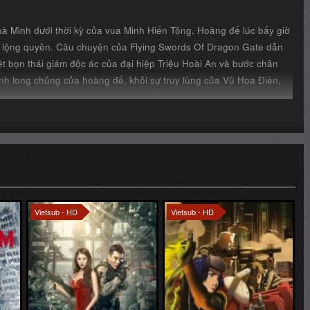
Vietsub - HD
Vietsub - HD
Full
Full
Full
Vua Bắn Tỉa
Ghost in the Shell Arise - Border 4: Ghost Stands Alone
The Sniper
Vỏ Bọc Ma ARISE border: 4 Ma Đơn Độc