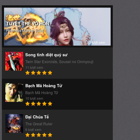
88 lượt xem
Song tinh diệt quỷ sư
Twin Star Exorcists, Sousei no Onmyouji
11 lượt xem
Bạch Mã Hoàng Tử
Bạch Mã Hoàng Tử
10 lượt xem
Đại Chúa Tể
The Great Ruler
6 lượt xem
Helck
Helck
5 lượt xem