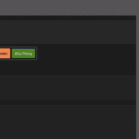
#Dự Phòng
hà Minh dưới thời kỳ của vua Minh Hiến Tông. Hoàng đế lúc bấy giờ
ám lộng quyền. Câu chuyện của Flying Swords Of Dragon Gate dẫn
ệt bọn thái giám độc ác của đại hiệp Triệu Hoài An và bước chân
h long chủng của hoàng đế, khỏi sự truy lùng của Vũ Hoa Điền,