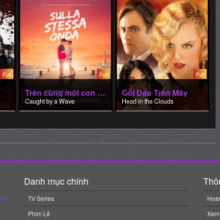
Full
Full
Full
Trên cùng một con sóng
Gối Đầu Trên Mây
Caught by a Wave
Head in the Clouds
Danh mục chính
Thôn
TV Series
Hoan
Phim Lẻ
Xem
Phim Tv Show
Phim Âm Nhạc
Phim Hàn Quốc
Phim Viễn Tưởng