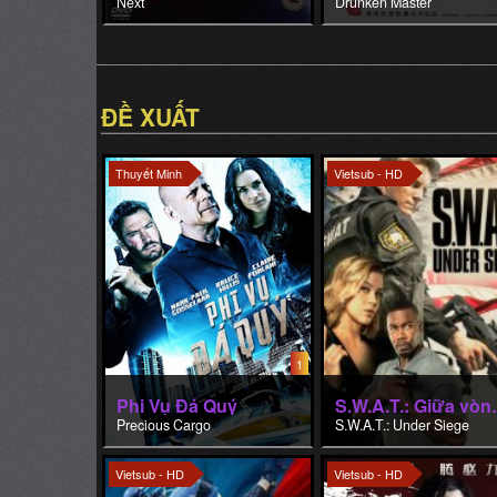
Thuyết Minh
Vietsub - HD
1
Phi Vụ Đá Quý
S.W.A.T
Precious Cargo
S.W.A.T.: Under Siege
Vietsub - HD
Vietsub - HD