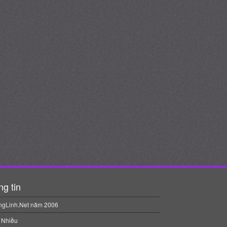
g tin
gLinh.Net năm 2006
 Nhiều