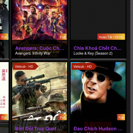
Full
Full
Hoàn Tất (10/10)
Avengers: Cuộc Chiến Vô Cực
Chìa Khoá Chết Chóc (Phần 2)
Avengers: Infinity War
Locke & Key (Season 2)
Vietsub - HD
Vietsub - HD
Full
Full
Full
Biệt Đội Truy Quét Ma Túy
Đạo Chích Hudson Hawk
Drug Hunting Operation
Hudson Hawk