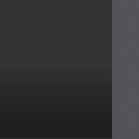
Tập trước
Tập tiếp theo
Tắt đèn
29
lượt xem
TOP PHIM BỘ