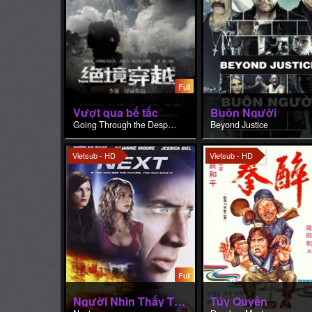
Full
Vượt qua bế tắc
Buôn Người
Going Through the Desperation
Beyond Justice
Vietsub - HD
Vietsub - HD
Full
Người Nhìn Thấy Tương Lai
Túy Quyền
Next
Drunken Master
ĐỀ XUẤT