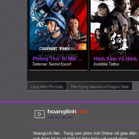
Full
Phòng Thủ: Bí Mật Hộ Tống
Hình Xăm Vô Hình
Defense: Secret Escort
Invisible Tattoo
Long Môn Phi Giáp
The Flying Swords of Dragon Gate
HoangLinh.Net - Trang xem phim mới Online với giao diện
mới được bố trí và thiết kế thân thiện với người dùng.
Nguồn phim được tổng hợp từ các website lớn với đa dạng
các đầu phim và thể loại vô cùng phong phú.