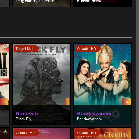
Thuyết Minh
Vietsub - HD
Full
1
Full
.: Giữa vòng vây
Ruồi Đen
Brindaavanam
Black Fly
Brindaavanam
Vietsub - HD
Vietsub - HD