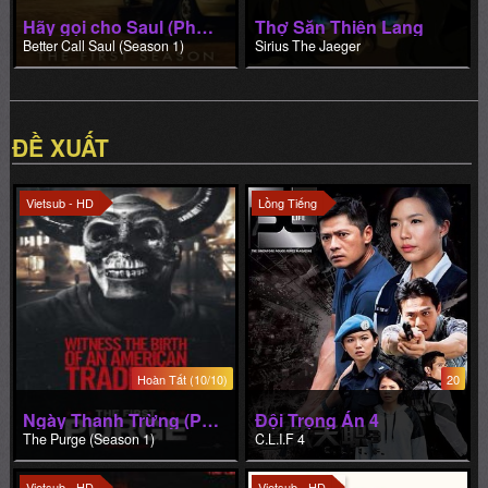
Hãy gọi cho Saul (Phần 1)
Thợ Săn Thiên Lang
Better Call Saul (Season 1)
Sirius The Jaeger
ĐỀ XUẤT
Vietsub - HD
Lồng Tiếng
Hoàn Tất (10/10)
20
Ngày Thanh Trừng (Phần 1)
Đội Trọng Án 4
The Purge (Season 1)
C.L.I.F 4
Vietsub - HD
Vietsub - HD