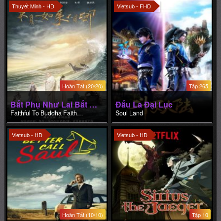
Thuyết Minh - HD
Vietsub - FHD
Hoàn Tất (20/20)
Tập 265
Bất Phụ Như Lai Bất Phụ Khanh
Đấu La Đại Lục
Faithful To Buddha Faithful To Yo
Soul Land
Vietsub - HD
Vietsub - HD
Hoàn Tất (10/10)
Tập 10