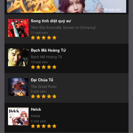
89 lượt xem
Song tinh diệt quỷ sư
Twin Star Exorcists, Sousei no Onmyouji
11 lượt xem
Bạch Mã Hoàng Tử
Bạch Mã Hoàng Tử
10 lượt xem
Đại Chúa Tể
The Great Ruler
9 lượt xem
Helck
Helck
5 lượt xem