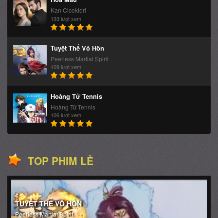
Kan Cicekleri
133 lượt xem
Tuyệt Thế Võ Hồn
Peerless Martial Spirit
109 lượt xem
Hoàng Tử Tennis
Hoàng Tử Tennis
106 lượt xem
TOP PHIM LẺ
TUYỆT THẾ VÕ HỒN
Peerless Martial Spirit