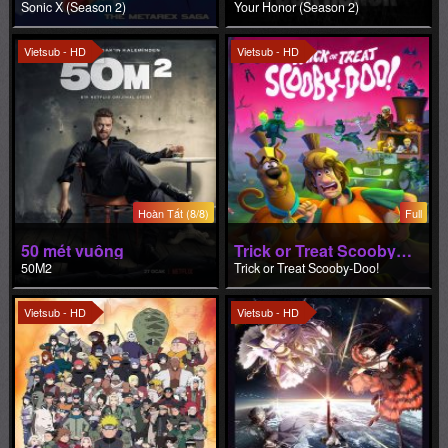
Sonic X (Season 2)
Your Honor (Season 2)
Vietsub - HD
Vietsub - HD
Hoàn Tất (8/8)
Full
50 mét vuông
Trick or Treat Scooby-Doo!
50M2
Trick or Treat Scooby-Doo!
Vietsub - HD
Vietsub - HD