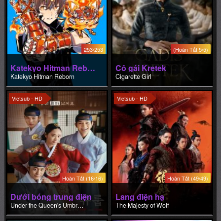
253/253
(Hoàn Tất 5/5)
Katekyo Hitman Reborn
Cô gái Kretek
Katekyo Hitman Reborn
Cigarette Girl
Vietsub - HD
Vietsub - HD
Hoàn Tất (16/16)
Hoàn Tất (49/49)
Dưới bóng trung điện
Lang điện hạ
Under the Queen's Umbrella
The Majesty of Wolf