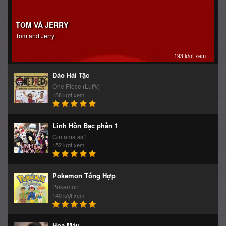
TOM VÀ JERRY
Tom and Jerry
193 lượt xem
Đảo Hải Tặc
One Piece (Luffy)
188 lượt xem
Linh Hồn Bạc phần 1
Gintama ss1
152 lượt xem
Pokemon Tổng Hợp
Pokemon
140 lượt xem
Hoa Máu