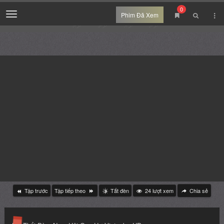
0
Menu
Phim Đã Xem
Tập trước
Tập tiếp theo
Tắt đèn
24
lượt xem
Chia sẻ