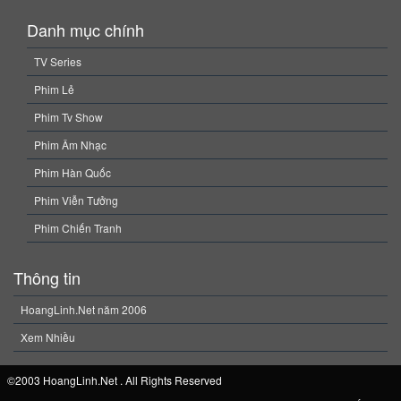
Danh mục chính
TV Series
Phim Lẻ
Phim Tv Show
Phim Âm Nhạc
Phim Hàn Quốc
Phim Viễn Tưởng
Phim Chiến Tranh
Thông tin
HoangLinh.Net năm 2006
Xem Nhiều
©2003 HoangLinh.Net . All Rights Reserved