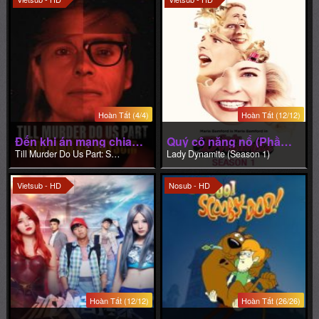
Hoàn Tất (4/4)
Hoàn Tất (12/12)
Đến khi án mạng chia lìa đôi ta: Soering và Haysom
Quý cô năng nổ (Phần 1)
Till Murder Do Us Part: Soering vs. Haysom
Lady Dynamite (Season 1)
Vietsub - HD
Nosub - HD
Hoàn Tất (12/12)
Hoàn Tất (26/26)