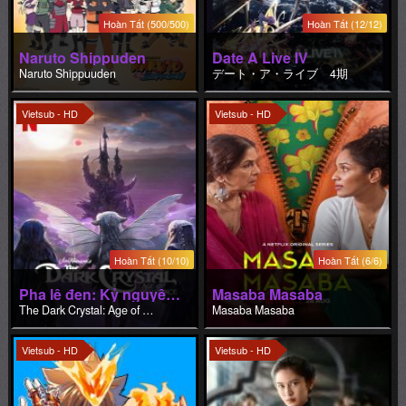
Hoàn Tất (500/500)
Hoàn Tất (12/12)
Naruto Shippuden
Date A Live IV
Naruto Shippuuden
デート・ア・ライブ 4期
Vietsub - HD
Vietsub - HD
Hoàn Tất (10/10)
Hoàn Tất (6/6)
Pha lê đen: Kỷ nguyên kháng chiến
Masaba Masaba
The Dark Crystal: Age of Resistance
Masaba Masaba
Vietsub - HD
Vietsub - HD