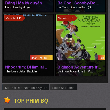
Băng Hỏa kỳ duyên
Be Cool, Scooby-Doo! (Phần 2)
Băng Hỏa kỳ duyên
Be Cool, Scooby-Doo! (Season 2)
Vietsub - HD
Vietsub - HD
Hoàn Tất (13/13)
Full
Nhóc trùm: Đi làm lại (Phần 2)
Digimon Adventure tri. Part 2: Determination
The Boss Baby: Back in Business (Season 2)
Digimon Adventure tri. Part 2: Determination
Ma Thổi Đèn: Nam Hải Quy Hư
South Sea Tomb
TOP PHIM BỘ