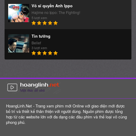
Võ sĩ quyền Anh Ippo
Hajime no Ippo: The Fighting!
5 lượt xem
Tin tưởng
Belief
3 lượt xem
HoangLinh.Net - Trang xem phim mới Online với giao diện mới được
bố trí và thiết kế thân thiện với người dùng. Nguồn phim được tổng
hợp từ các website lớn với đa dạng các đầu phim và thể loại vô cùng
phong phú.