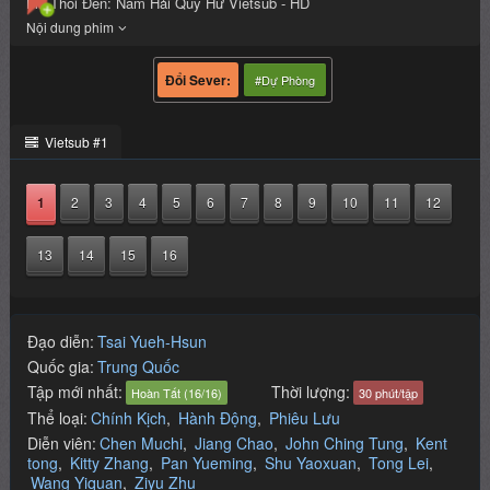
Ma Thổi Đèn: Nam Hải Quy Hư Vietsub - HD
#Dự Phòng
Vietsub #1
1
2
3
4
5
6
7
8
9
10
11
12
13
14
15
16
Đạo diễn:
Tsai Yueh-Hsun
Quốc gia:
Trung Quốc
Tập mới nhất:
Thời lượng:
Hoàn Tất (16/16)
30 phút/tập
Thể loại:
Chính Kịch
,
Hành Động
,
Phiêu Lưu
Diễn viên:
Chen Muchi
Jiang Chao
John Ching Tung
Kent
tong
Kitty Zhang
Pan Yueming
Shu Yaoxuan
Tong Lei
Wang Yiquan
Ziyu Zhu