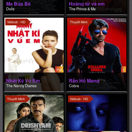
Full
1
Nhật Ký Vú Em
Rắn Hổ Mang
The Nanny Diaries
Cobra
Thuyết Minh
Vietsub - HD
1
Full
Nhân Danh Công Lý
Don't Say a Word
Drishyam
Don't Say a Word