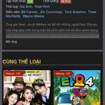
của ông góp mặt trong một bộ phim gốc nói về tầm quan trọng
của việc mở rộng trái tim đón nhận tinh thần thực sự của Giáng
sinh. Donald già cứng đầu cố gắng chống lại niềm vui của mùa
Mở rộng
trong vô vọng. Mickey và Pluto học được bài học lớn về sức
mạnh của tình bạn.
CÙNG THỂ LOẠI
Vietsub - HD
Vietsub - HD
Full
Hoàn Tất (13/13)
Cơn Ác Mộng Diệu Kỳ
Xe bus Tayo bé nhỏ (Phần 4)
Miss Wife
Tayo The Little Bus (Season 4)