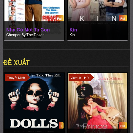
ĐỀ XUẤT
Thuyết Minh
Vietsub - HD
1
Full
Ma Búp Bê
Hoàng tử và em
Dolls
The Prince & Me
Vietsub - HD
Thuyết Minh