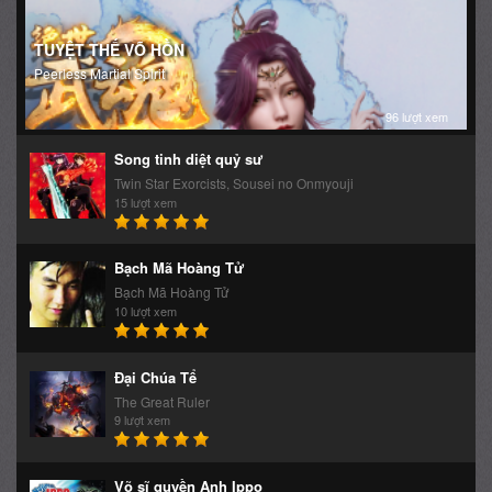
Song tinh diệt quỷ sư
Twin Star Exorcists, Sousei no Onmyouji
15 lượt xem
Bạch Mã Hoàng Tử
Bạch Mã Hoàng Tử
10 lượt xem
Đại Chúa Tể
The Great Ruler
9 lượt xem
Võ sĩ quyền Anh Ippo
Hajime no Ippo: The Fighting!
6 lượt xem
Helck
Helck