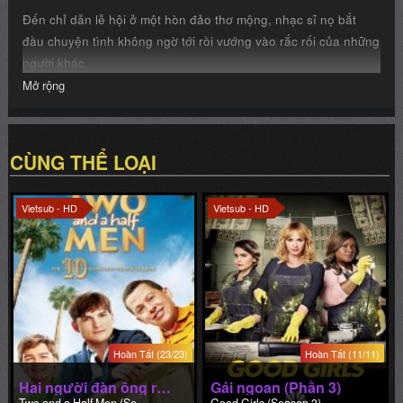
CÙNG THỂ LOẠI
Vietsub - HD
Vietsub - HD
Hoàn Tất (23/23)
Hoàn Tất (11/11)
Hai người đàn ông rưỡi (Phần 10)
Gái ngoan (Phần 3)
Two and a Half Men (Season 10)
Good Girls (Season 3)
Vietsub - HD
Vietsub + Thuyết minh - HD