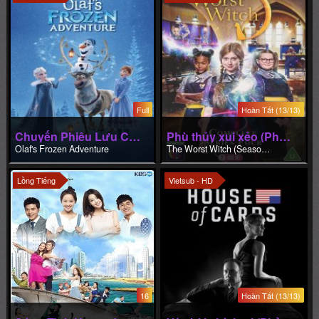
Full
Hoàn Tất (13/13)
Chuyến Phiêu Lưu Của Olaf
Phù thủy xui xẻo (Phần 4)
Olaf's Frozen Adventure
The Worst Witch (Season 4)
Lồng Tiếng
Vietsub - HD
16
Hoàn Tất (13/13)
Sóng Tình Haeundae
Ván bài chính trị (Phần 2)
Haeundae Lovers
House of Cards (Season 2)
Vietsub - HD
Vietsub - HD