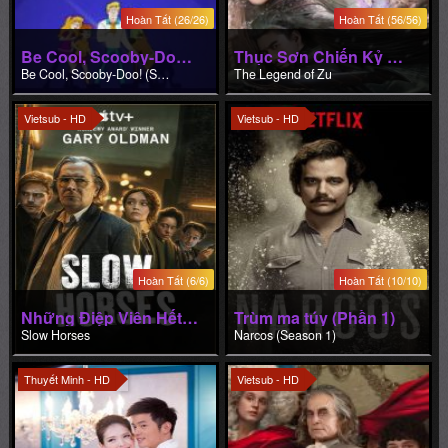
Hoàn Tất (6/6)
Hoàn Tất (10/10)
Những Điệp Viên Hết Thời (Ngựa Chậm)
Trùm ma túy (Phần 1)
Slow Horses
Narcos (Season 1)
Thuyết Minh - HD
Vietsub - HD
Hoàn Tất (31/31)
Tập 4