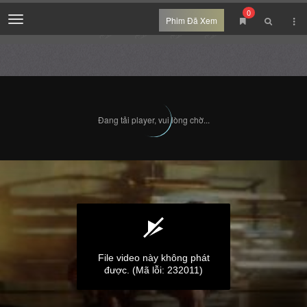
0
Menu
Phim Đã Xem
Tập trước
Tập tiếp theo
Tắt đèn
23
lượt xem
Chia sẻ