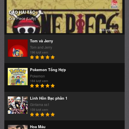
Tom và Jerry
Tom and Jerry
196 lượt xem
Pokemon Tổng Hợp
Pokemon
184 lượt xem
Linh Hồn Bạc phần 1
Gintama ss1
159 lượt xem
Hoa Máu
Kan Cicekleri
134 lượt xem
Tuyệt Thế Võ Hồn
Peerless Martial Spirit