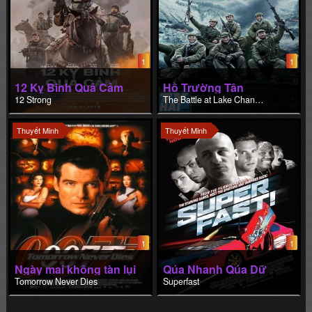
1
1
12 Kỵ Binh Quả Cảm
Hồ Trường Tân
12 Strong
The Battle at Lake Changjin
Thuyết Minh
Thuyết Minh
1
1
Ngày mai không tàn lụi
Qúa Nhanh Qúa Dữ
Tomorrow Never Dies
Superfast