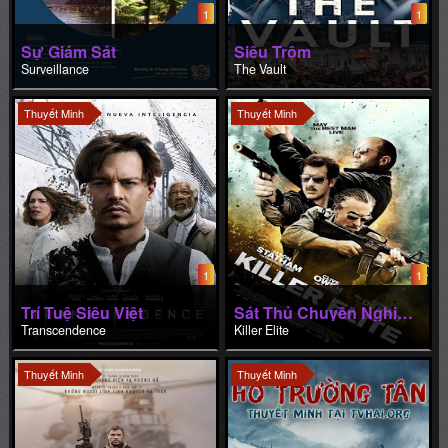
1
1
Sự Giám Sát
Siêu Trộm
Surveillance
The Vault
Thuyết Minh
Thuyết Minh
1
1
Trí Tuệ Siêu Việt
Sát Thủ Chuyên Nghiệp
Transcendence
Killer Elite
Thuyết Minh
Thuyết Minh