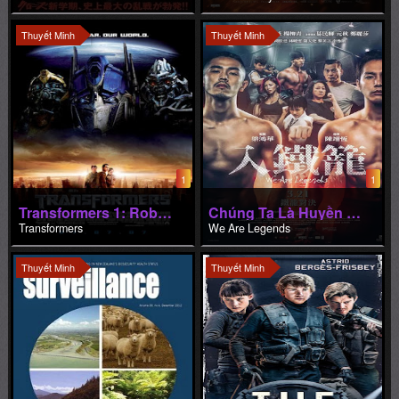
Thuyết Minh
Thuyết Minh
1
1
Transformers 1: Robot Đại Chiến
Chúng Ta Là Huyền Thoại
Transformers
We Are Legends
Thuyết Minh
Thuyết Minh