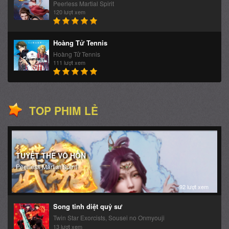
Peerless Martial Spirit
120 lượt xem
Hoàng Tử Tennis
Hoàng Tử Tennis
111 lượt xem
TOP PHIM LẺ
TUYỆT THẾ VÕ HỒN
Peerless Martial Spirit
92 lượt xem
Song tinh diệt quỷ sư
Twin Star Exorcists, Sousei no Onmyouji
13 lượt xem