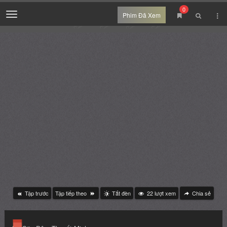
0
Menu
Phim Đã Xem
Tập trước
Tập tiếp theo
Tắt đèn
22
lượt xem
Chia sẻ