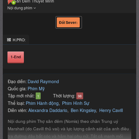
Kẻ Săn Đêm Thuyết Minh
H.PRO:
1-End
Đạo diễn:
David Raymond
Quốc gia:
Phim Mỹ
Tập mới nhất:
Thời lượng:
1
98
Thể loại:
Phim Hành động
,
Phim Hình Sự
Diễn viên:
Alexandra Daddario
Ben Kingsley
Henry Cavill
Nội dung phim Thợ săn đêm (Nomis) theo chân Trung uý
Marshall (do Cavill thủ vai) và lực lượng cảnh sát của anh điều
tra đường dây bắt cóc và hãm hại phụ nữ. Tất cả manh mối