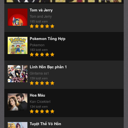
Tom và Jerry
Tom and Jerry
195 lượt xem
Pokemon Tổng Hợp
Pokemon
183 lượt xem
Linh Hồn Bạc phần 1
Gintama ss1
159 lượt xem
Hoa Máu
Kan Cicekleri
134 lượt xem
Tuyệt Thế Võ Hồn