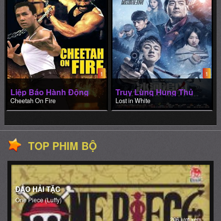
1
1
Liệp Báo Hành Động
Truy Lùng Hung Thủ
Cheetah On Fire
Lost in White
TOP PHIM BỘ
ĐẢO HẢI TẶC
One Piece (Luffy)
206 lượt xem