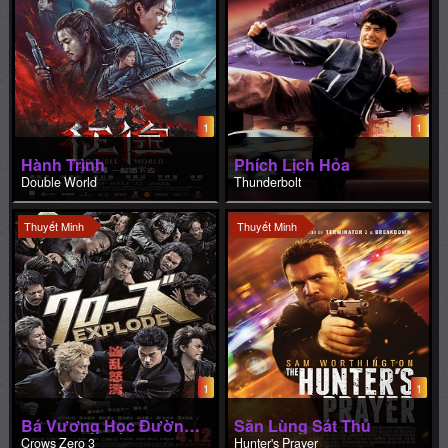
1
1
Hành Trình
Phích Lịch Hỏa
Double World
Thunderbolt
Thuyết Minh
Thuyết Minh
1
1
Bá Vương Học Đường 3
Săn Lùng Sát Thủ
Crows Zero 3
Hunter's Prayer