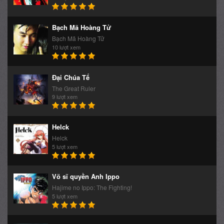
Bạch Mã Hoàng Tử
Bạch Mã Hoàng Tử
10 lượt xem
Đại Chúa Tể
The Great Ruler
9 lượt xem
Helck
Helck
5 lượt xem
Võ sĩ quyền Anh Ippo
Hajime no Ippo: The Fighting!
5 lượt xem