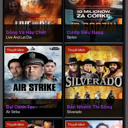
1
1
Sống Và Hãy Chết
Cướp Siêu Hạng
Live And Let Die
Stolen
Thuyết Minh
Thuyết Minh
1
1
Đại Oanh Tạc
Bắn Nhanh Thì Sống
Air Strike
Silverado
Thuyết Minh
Thuyết Minh