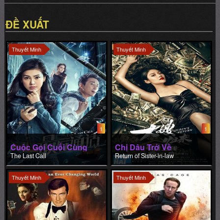
ĐỀ XUẤT
Thuyết Minh
Thuyết Minh
1
1
Cuộc Gọi Cuối Cùng
Chị Dâu Trở Về
The Last Call
Return of Sister-in-law
Thuyết Minh
Thuyết Minh