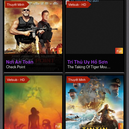
1
Full
Nơi An Toàn
Trí Thủ Uy Hổ Sơn
Check Point
The Taking Of Tiger Mountain
Vietsub - HD
Thuyết Minh
Full
1
Spring
Cuộc Phiêu Lưu Của Tintin
Spring
The Adventures of Tintin
Thuyết Minh
Vietsub - HD