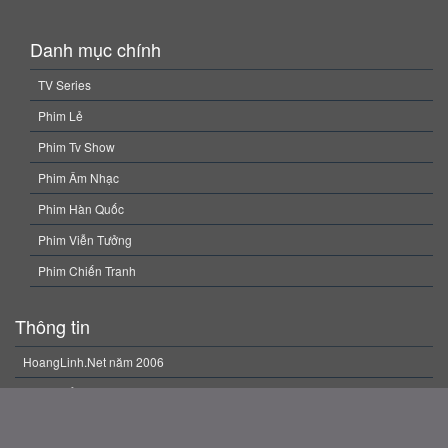
Phim Tv Show
Phim Âm Nhạc
Phim Hàn Quốc
Phim Viễn Tưởng
Phim Chiến Tranh
Thông tin
HoangLinh.Net năm 2006
Xem Nhiều
©2003 HoangLinh.Net . All Rights Reserved
HoangLinh.Net Xem phim mới | Phim hay | Phim chiếu rạp
-->