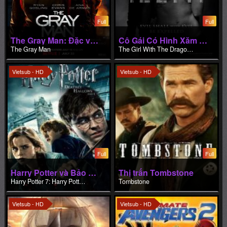
Vietsub - HD
Vietsub - HD
Full
Full
Harry Potter và Bảo Bối Tử Thần (Phần 1)
Thị trấn Tombstone
Harry Potter 7: Harry Potter and the Deathly Hallows (Part 1)
Tombstone
Vietsub - HD
Vietsub - HD
Full
Full