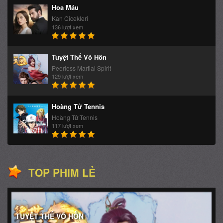
Peerless Martial Spirit
129 lượt xem
Hoàng Tử Tennis
Hoàng Tử Tennis
117 lượt xem
TOP PHIM LẺ
TUYỆT THẾ VÕ HỒN
Peerless Martial Spirit
96 lượt xem
Song tinh diệt quỷ sư
Twin Star Exorcists, Sousei no Onmyouji