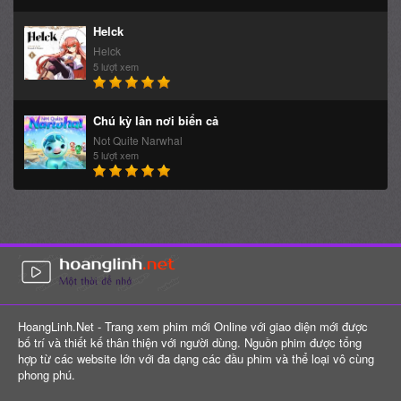
Chú kỳ lân nơi biển cả
Not Quite Narwhal
5 lượt xem
HoangLinh.Net - Trang xem phim mới Online với giao diện mới được
bố trí và thiết kế thân thiện với người dùng. Nguồn phim được tổng
hợp từ các website lớn với đa dạng các đầu phim và thể loại vô cùng
phong phú.
Danh mục chính
TV Series
Phim Lẻ