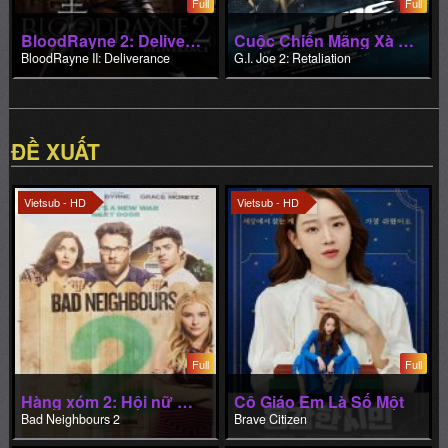
ĐỀ XUẤT
Vietsub - HD
Vietsub - HD
Full
Full
Hàng xóm 2: Hội nữ sinh nổi dậy
Cô Giáo Em Là Số Một
Bad Neighbours 2
Brave Citizen
Thuyết Minh
Vietsub - HD