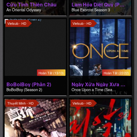
Cửu Tinh Thiên Châu
Lam Hỏa Diệt Quỷ (Phần 3)
An Oriental Odyssey
Blue Exorcist Season 3
Vietsub - HD
Vietsub - HD
Hoàn Tất (13/13)
Hoàn Tất (22/22)
BoBoiBoy (Phần 2)
Ngày Xửa Ngày Xưa (Phần 7)
BoBoiBoy (Season 2)
Once Upon a Time (Season 7)
Thuyết Minh - HD
Vietsub - HD