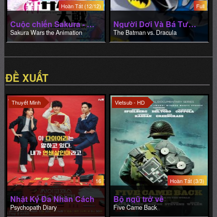
Hoàn Tất (12/12)
Full
Cuộc chiến Sakura - Loạt phim hoạt hình
Người Dơi Và Bá Tước Dracula
Sakura Wars the Animation
The Batman vs. Dracula
ĐỀ XUẤT
Thuyết Minh
Vietsub - HD
16
Hoàn Tất (3/3)
Nhật Ký Đa Nhân Cách
Bộ ngũ trở về
Psychopath Diary
Five Came Back