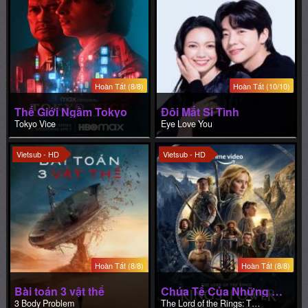
Hoàn Tất (8/8)
Hoàn Tất (10/10)
Thế Giới Ngầm Tokyo
Đôi Mắt Si Tình
Tokyo Vice
Eye Love You
Vietsub - HD
Vietsub - HD
Hoàn Tất (8/8)
Hoàn Tất (8/8)
Bài toán 3 vật thể
Chúa Tể Của Những Chiếc Nhẫn: Những Chiếc Nhẫn Quyền Năng
3 Body Problem
The Lord of the Rings: The Rings of Power