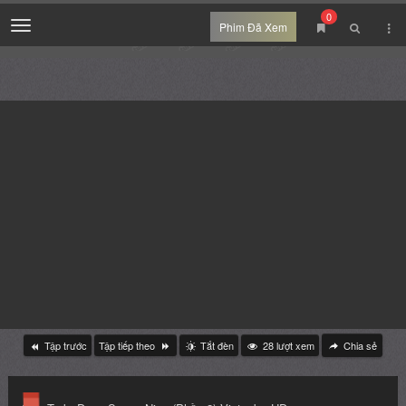
0
Menu
Phim Đã Xem
Tập trước
Tập tiếp theo
Tắt đèn
28
lượt xem
Chia sẻ