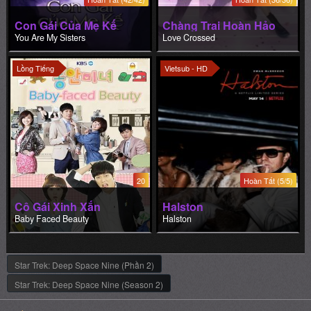
Con Gái Của Mẹ Kế
Chàng Trai Hoàn Hảo
You Are My Sisters
Love Crossed
Lồng Tiếng
Vietsub - HD
20
Hoàn Tất (5/5)
Cô Gái Xinh Xắn
Halston
Baby Faced Beauty
Halston
Star Trek: Deep Space Nine (Phần 2)
Star Trek: Deep Space Nine (Season 2)