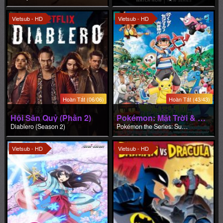
Vietsub - HD
Vietsub - HD
Hoàn Tất (06/06)
Hoàn Tất (43/43)
Hội Săn Quỷ (Phần 2)
Pokémon: Mặt Trời & Mặt Trăng (Phần 1)
Diablero (Season 2)
Pokémon the Series: Sun & Moon (Season 1)
Vietsub - HD
Vietsub - HD