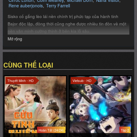
Rene auberjonois
Terry Farrell
Sisko cố gắng lèo lái nền chính trị phức tạp của hành tinh
Bajor độc lập, đồng thời cũng nghe được nhiều tin đồn về một
nền văn minh cường thịnh ở bên kia lỗ sâu.
Mở rộng
CÙNG THỂ LOẠI
Thuyết Minh - HD
Vietsub - HD
Hoàn Tất (24/24)
Tập 2