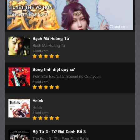
TUYỆT THẾ VÕ HỒN
Peerless Martial Spirit
75 lượt xem
Bạch Mã Hoàng Tử
Bạch Mã Hoàng Tử
7 lượt xem
Song tinh diệt quỷ sư
Twin Star Exorcists, Sousei no Onmyouji
5 lượt xem
Helck
Helck
3 lượt xem
Bộ Tứ 3 - Tứ Đại Danh Bổ 3
The Four 3 - The Four Final Battle