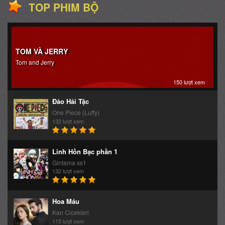
TOP PHIM BỘ
TOM VÀ JERRY
Tom and Jerry
150 lượt xem
Đảo Hải Tặc
One Piece (Luffy)
132 lượt xem
Linh Hồn Bạc phần 1
Gintama ss1
132 lượt xem
Hoa Máu
Kan Cicekleri
115 lượt xem