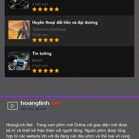
2 lượt xem
Huyền thoại đất liền và đại dương
Tales from Earthsea
2 lượt xem
Tin tưởng
Belief
2 lượt xem
HoangLinh.Net - Trang xem phim mới Online với giao diện mới được
bố trí và thiết kế thân thiện với người dùng. Nguồn phim được tổng
hợp từ các website lớn với đa dạng các đầu phim và thể loại vô cùng