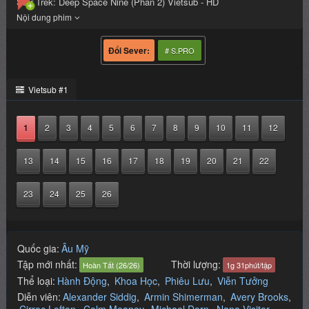
Star Trek: Deep Space Nine (Phần 2) Vietsub - HD
# S.PRO
Vietsub #1
1
2
3
4
5
6
7
8
9
10
11
12
13
14
15
16
17
18
19
20
21
22
23
24
25
26
Quốc gia:
Âu Mỹ
Tập mới nhất:
Thời lượng:
Hoàn Tất (26/26)
1g 31phút/tập
Thể loại:
Hành Động
,
Khoa Học
,
Phiêu Lưu
,
Viễn Tưởng
Diễn viên:
Alexander Siddig
Armin Shimerman
Avery Brooks
Cirroc Lofton
Colm Meaney
Michael Dorn
Nana Visitor