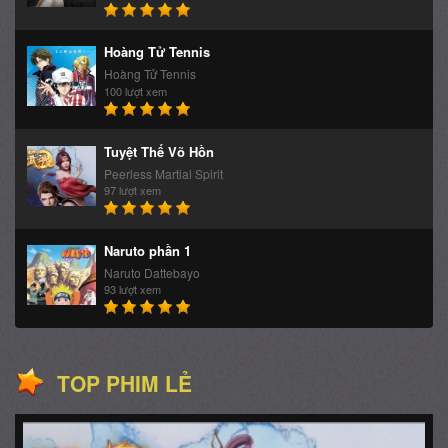
Hoàng Tử Tennis
Hoàng Tử Tennis
100 lượt xem
Tuyệt Thế Võ Hồn
Peerless Martial Spirit
97 lượt xem
Naruto phần 1
Naruto Dattebayo
93 lượt xem
TOP PHIM LẺ