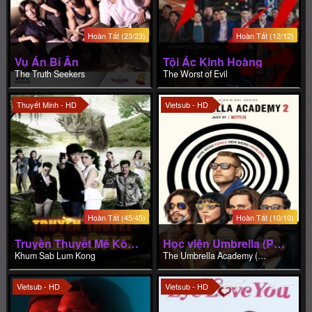
Hoàn Tất (23/23)
Hoàn Tất (12/12)
Vụ Án Bí Ẩn
Tội Ác Kinh Hoàng
The Truth Seekers
The Worst of Evil
Thuyết Minh - HD
Vietsub - HD
Hoàn Tất (45/45)
Hoàn Tất (10/10)
Truyền Thuyết Mê Kông
Học viện Umbrella (Phần 2)
Khum Sab Lum Kong
The Umbrella Academy (Season 2)
Vietsub - HD
Vietsub - HD